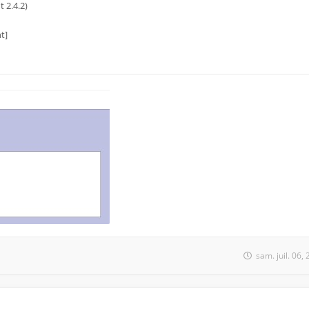
 2.4.2)
t]
sam. juil. 06,