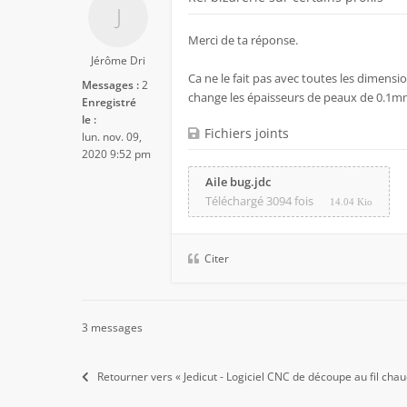
Merci de ta réponse.
Jérôme Dri
Ca ne le fait pas avec toutes les dimension
Messages :
2
change les épaisseurs de peaux de 0.1mm 
Enregistré
le :
Fichiers joints
lun. nov. 09,
2020 9:52 pm
Aile bug.jdc
Téléchargé 3094 fois
14.04 Kio
Citer
3 messages
Retourner vers « Jedicut - Logiciel CNC de découpe au fil chau