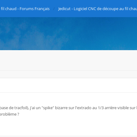
fil chaud - Forums Français
Jedicut - Logiciel CNC de découpe au fil cha
ase de tracfoil), j'ai un "spike" bizarre sur l'extrado au 1/3 arrière visible sur 
problème ?