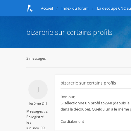
Accueil
Index du forum
La découpe CNC au 
bizarerie sur certains profils
3 messages
bizarerie sur certains profils
Bonjour,
Si sélectionne un profil tp29-8 (depuis la b
Jérôme Dri
dans la découpe). Quelqu'un a le même 
Messages :
2
Enregistré
Cordialement
le :
lun. nov. 09,