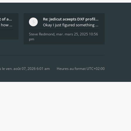
What decides which part of an airfoil is the extra
Re: Jedicut aceepts DXF profile, but It won't cut
Hi All, does anyone know how Jedicut decides which
Okay I just figured something out. The profile p
Steve Redmond
,
mar. mars 25, 2025 10:56
pm
le ven. août 07, 2026 6:01 am
Heures au format
UTC+02:00