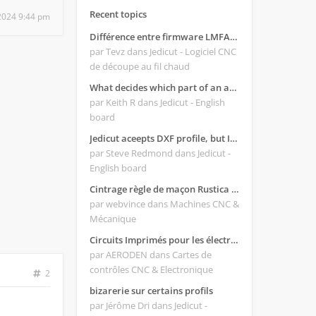
Recent topics
, 2024 9:44 pm
Différence entre firmware LMFAO_V4_8_0 et du GRBL
par Tevz
dans Jedicut - Logiciel CNC
de découpe au fil chaud
What decides which part of an airfoil is the extrado and intrado?
par Keith R
dans Jedicut - English
board
Jedicut aceepts DXF profile, but It won't cut (Icons grayed out)
par Steve Redmond
dans Jedicut -
English board
Cintrage règle de maçon Rustica 2018C
par webvince
dans Machines CNC &
Mécanique
Circuits Imprimés pour les électroniques:
par AERODEN
dans Cartes de
contrôles CNC & Electronique
2
bizarerie sur certains profils
par Jérôme Dri
dans Jedicut -