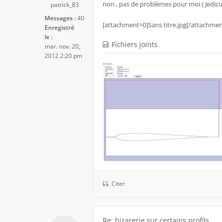
non , pas de problèmes pour moi ( Jedicut
patrick_83
Messages :
40
[attachment=0]Sans titre.jpg[/attachmen
Enregistré
le :
Fichiers joints
mar. nov. 20,
2012 2:20 pm
Citer
Re: bizarerie sur certains profils