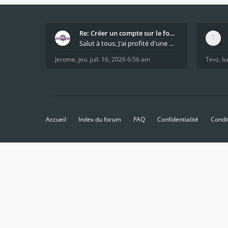
Re: Créer un compte sur le forum / Create forum us
Salut à tous, J'ai profité d'une mise à jour du s
Jerome
,
jeu. juil. 16, 2026 6:56 am
Tevz
,
lu
Accueil
Index du forum
FAQ
Confidentialité
Condi