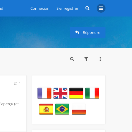
ud
Connexion
S’enregistrer
Répondre
1
l'aperçu (et