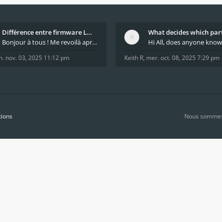
Différence entre firmware LMFAO_V4_8_0 et du GRBL
Bonjour à tous ! Me revoilà après 5 ans de pause
n. nov. 03, 2025 11:12 pm
Keith R
,
mer. oct. 08, 2025 7:29 pm
tions
Nous sommes 