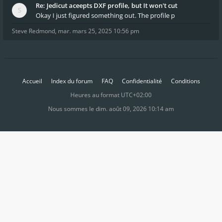
Re: Jedicut aceepts DXF profile, but It won't cut
Okay I just figured something out. The profile p
Steve Redmond
,
mar. mars 25, 2025 10:56 pm
Accueil
Index du forum
FAQ
Confidentialité
Conditions
Heures au format
UTC+02:00
Nous sommes le dim. août 09, 2026 10:14 am