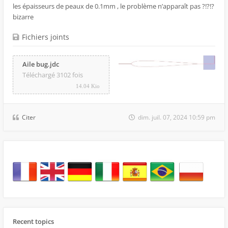
les épaisseurs de peaux de 0.1mm , le problème n’apparaît pas ?!?!?
bizarre
Fichiers joints
Aile bug.jdc
Téléchargé 3102 fois
14.04 Kio
Citer
dim. juil. 07, 2024 10:59 pm
Recent topics