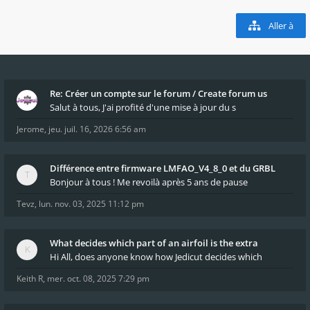
Aller à
Re: Créer un compte sur le forum / Create forum us
Salut à tous, J'ai profité d'une mise à jour du s
Jerome
,
jeu. juil. 16, 2026 6:56 am
Différence entre firmware LMFAO_V4_8_0 et du GRBL
Bonjour à tous ! Me revoilà après 5 ans de pause
Tevz
,
lun. nov. 03, 2025 11:12 pm
What decides which part of an airfoil is the extra
Hi All, does anyone know how Jedicut decides which
Keith R
,
mer. oct. 08, 2025 7:29 pm