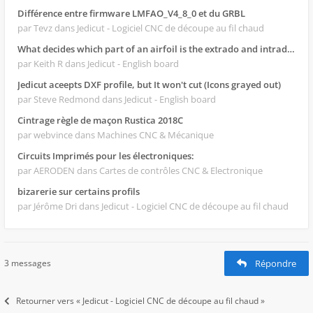
Différence entre firmware LMFAO_V4_8_0 et du GRBL
par Tevz
dans Jedicut - Logiciel CNC de découpe au fil chaud
What decides which part of an airfoil is the extrado and intrado?
par Keith R
dans Jedicut - English board
Jedicut aceepts DXF profile, but It won't cut (Icons grayed out)
par Steve Redmond
dans Jedicut - English board
Cintrage règle de maçon Rustica 2018C
par webvince
dans Machines CNC & Mécanique
Circuits Imprimés pour les électroniques:
par AERODEN
dans Cartes de contrôles CNC & Electronique
bizarerie sur certains profils
par Jérôme Dri
dans Jedicut - Logiciel CNC de découpe au fil chaud
3 messages
Répondre
Retourner vers « Jedicut - Logiciel CNC de découpe au fil chaud »