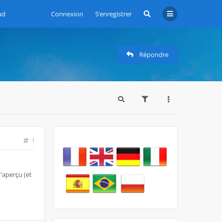
ud
Connexion
S’enregistrer
Répondre
1
l'aperçu (et