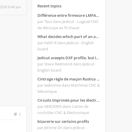
Recent topics
, 2024 9:44 pm
Différence entre firmware LMFAO_V4_8_0 et du GRBL
par Tevz
dans Jedicut - Logiciel CNC
de découpe au fil chaud
What decides which part of an airfoil is the extrado and intrado?
par Keith R
dans Jedicut - English
board
Jedicut aceepts DXF profile, but It won't cut (Icons grayed out)
par Steve Redmond
dans Jedicut -
English board
Cintrage règle de maçon Rustica 2018C
par webvince
dans Machines CNC &
Mécanique
Circuits Imprimés pour les électroniques:
par AERODEN
dans Cartes de
contrôles CNC & Electronique
2
bizarerie sur certains profils
par Jérôme Dri
dans Jedicut -