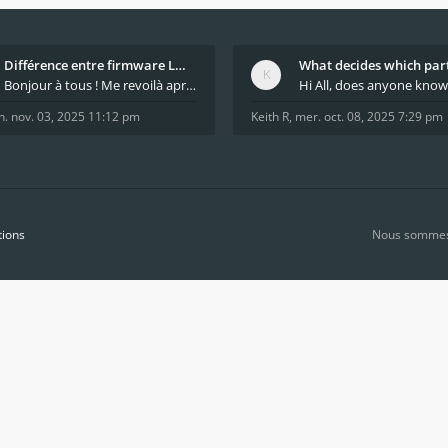
Différence entre firmware LMFAO_V4_8_0 et du GRBL
Bonjour à tous ! Me revoilà après 5 ans de pause
n. nov. 03, 2025 11:12 pm
Keith R
,
mer. oct. 08, 2025 7:29 pm
tions
Nous sommes 