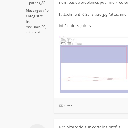
non , pas de problèmes pour moi ( Jedicut
patrick_83
Messages :
40
[attachment=0]Sans titre.jpg[/attachmen
Enregistré
le :
Fichiers joints
mar. nov. 20,
2012 2:20 pm
Citer
Re: bizarerie sur certains profils