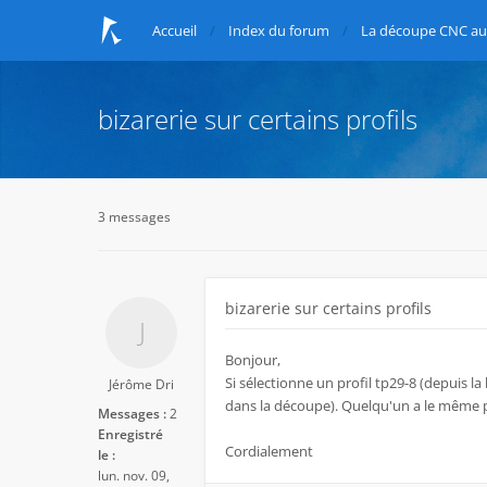
Accueil
Index du forum
La découpe CNC au 
bizarerie sur certains profils
3 messages
bizarerie sur certains profils
Bonjour,
Si sélectionne un profil tp29-8 (depuis la b
Jérôme Dri
dans la découpe). Quelqu'un a le même 
Messages :
2
Enregistré
Cordialement
le :
lun. nov. 09,