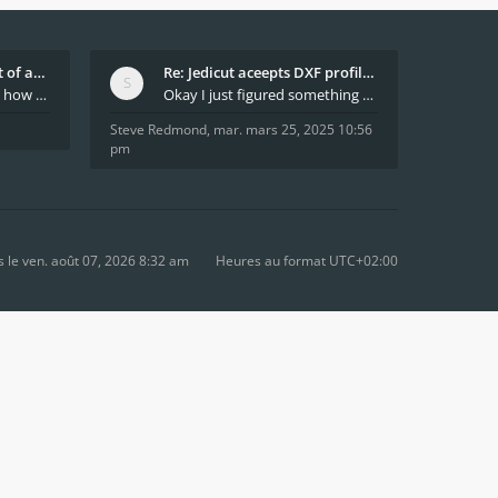
What decides which part of an airfoil is the extra
Re: Jedicut aceepts DXF profile, but It won't cut
Hi All, does anyone know how Jedicut decides which
Okay I just figured something out. The profile p
Steve Redmond
,
mar. mars 25, 2025 10:56
pm
le ven. août 07, 2026 8:32 am
Heures au format
UTC+02:00