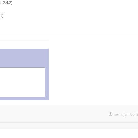
 2.4.2)
t]
sam. juil. 06,