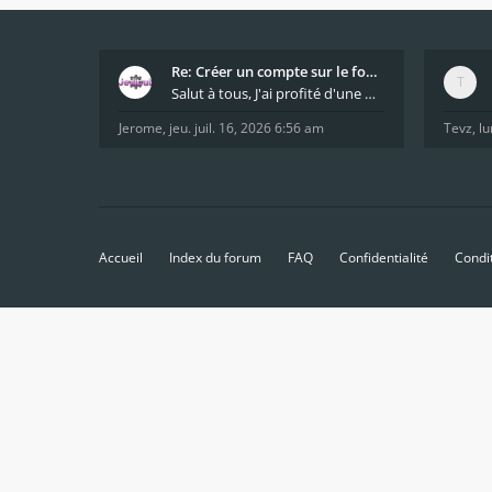
Re: Créer un compte sur le forum / Create forum us
Salut à tous, J'ai profité d'une mise à jour du s
Jerome
,
jeu. juil. 16, 2026 6:56 am
Tevz
,
lu
Accueil
Index du forum
FAQ
Confidentialité
Condi