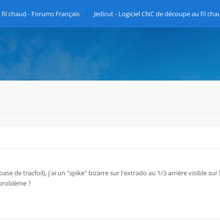
fil chaud - Forums Français
Jedicut - Logiciel CNC de découpe au fil cha
ase de tracfoil), j'ai un "spike" bizarre sur l'extrado au 1/3 arrière visible sur 
problème ?