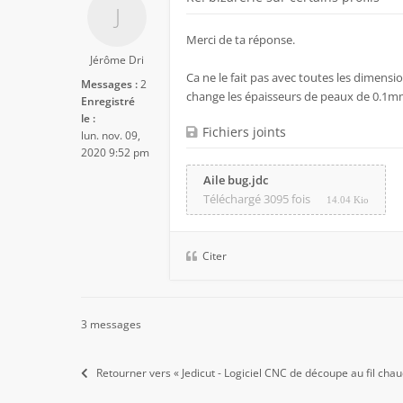
Merci de ta réponse.
Jérôme Dri
Ca ne le fait pas avec toutes les dimension
Messages :
2
change les épaisseurs de peaux de 0.1mm 
Enregistré
le :
Fichiers joints
lun. nov. 09,
2020 9:52 pm
Aile bug.jdc
Téléchargé 3095 fois
14.04 Kio
Citer
3 messages
Retourner vers « Jedicut - Logiciel CNC de découpe au fil chau