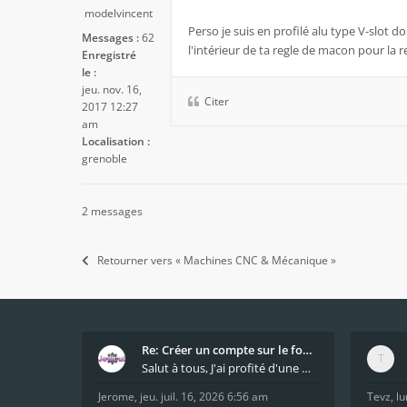
modelvincent
Perso je suis en profilé alu type V-slot 
Messages :
62
l'intérieur de ta regle de macon pour la r
Enregistré
le :
jeu. nov. 16,
Citer
2017 12:27
am
Localisation :
grenoble
2 messages
Retourner vers « Machines CNC & Mécanique »
Re: Créer un compte sur le forum / Create forum us
Salut à tous, J'ai profité d'une mise à jour du s
Jerome
,
jeu. juil. 16, 2026 6:56 am
Tevz
,
lu