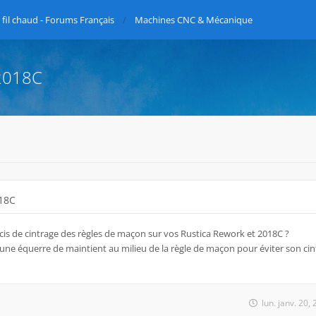
fil chaud - Forums Français
Machines CNC & Mécanique
 2018C
018C
ucis de cintrage des règles de maçon sur vos Rustica Rework et 2018C ?
une équerre de maintient au milieu de la règle de maçon pour éviter son cintr
lun. janv. 20,