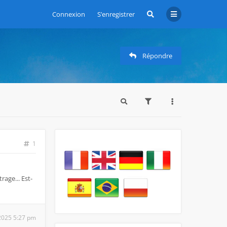
Connexion
S’enregistrer
Répondre
1
age... Est-
 2025 5:27 pm