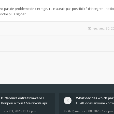
donc pas de probleme de cintrage. Tu n'aurais pas possibilité d'integrer une f
endre plus rigide?
jeu. janv. 30, 
Différence entre firmware LMFAO_V4_8_0 et du GRBL
Bonjour à tous ! Me revoilà après 5 ans de pause
n. nov. 03, 2025 11:12 pm
Keith R
,
mer. oct. 08, 2025 7:29 pm