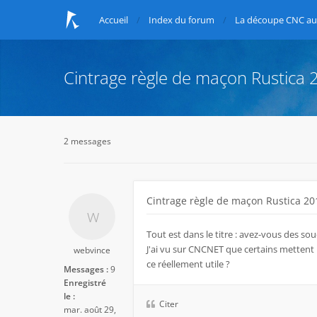
Accueil
Index du forum
La découpe CNC au 
Cintrage règle de maçon Rustica
2 messages
Cintrage règle de maçon Rustica 2
Tout est dans le titre : avez-vous des so
J'ai vu sur CNCNET que certains mettent 
webvince
ce réellement utile ?
Messages :
9
Enregistré
le :
Citer
mar. août 29,