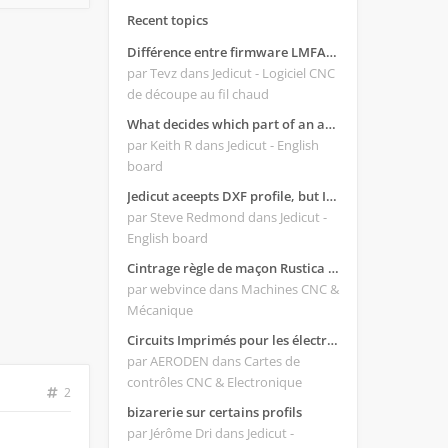
Recent topics
Différence entre firmware LMFAO_V4_8_0 et du GRBL
par Tevz
dans Jedicut - Logiciel CNC
de découpe au fil chaud
What decides which part of an airfoil is the extrado and intrado?
par Keith R
dans Jedicut - English
board
Jedicut aceepts DXF profile, but It won't cut (Icons grayed out)
par Steve Redmond
dans Jedicut -
English board
Cintrage règle de maçon Rustica 2018C
par webvince
dans Machines CNC &
Mécanique
Circuits Imprimés pour les électroniques:
par AERODEN
dans Cartes de
contrôles CNC & Electronique
2
bizarerie sur certains profils
par Jérôme Dri
dans Jedicut -