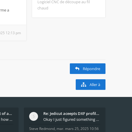
Logiciel CNC de découpe au fil
chaud
orme a
2025 12:13 pm
Répondre
Aller à
What decides which part of an airfoil is the extra
Re: Jedicut aceepts DXF profile, but It won't cut
Hi All, does anyone know how Jedicut decides which
Okay I just figured something out. The profile p
Steve Redmond
,
mar. mars 25, 2025 10:56