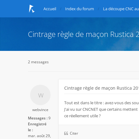
Accueil
Index du forum
La découpe CNC au 
Cintrage règle de maçon Rustica
2 messages
Cintrage règle de maçon Rustica 2
Tout est dans le titre : avez-vous des so
J'ai vu sur CNCNET que certains mettent 
webvince
ce réellement utile ?
Messages :
9
Enregistré
le :
Citer
mar. août 29,