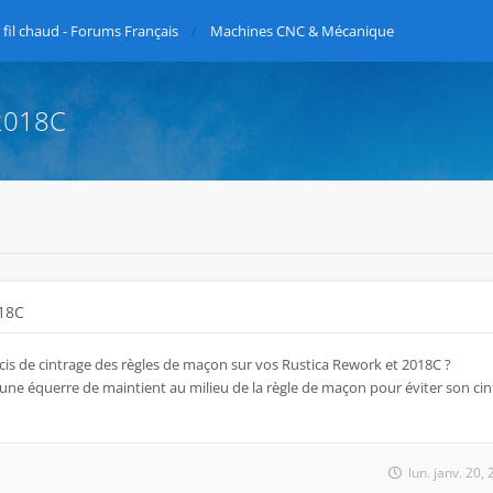
fil chaud - Forums Français
Machines CNC & Mécanique
 2018C
018C
ucis de cintrage des règles de maçon sur vos Rustica Rework et 2018C ?
une équerre de maintient au milieu de la règle de maçon pour éviter son cintr
lun. janv. 20,