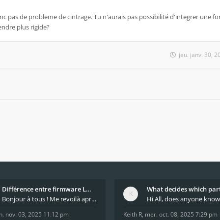
donc pas de probleme de cintrage. Tu n'aurais pas possibilité d'integrer une f
endre plus rigide?
jeu. janv. 30, 
Différence entre firmware LMFAO_V4_8_0 et du GRBL
Bonjour à tous ! Me revoilà après 5 ans de pause
n. nov. 03, 2025 11:12 pm
Keith R
,
mer. oct. 08, 2025 7:29 pm