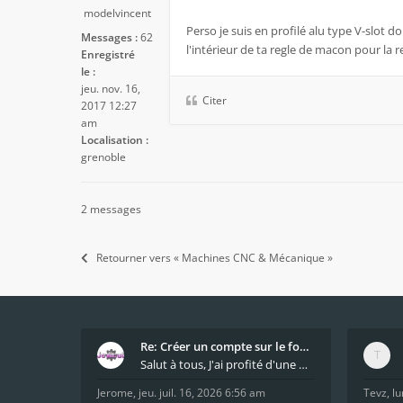
modelvincent
Perso je suis en profilé alu type V-slot 
Messages :
62
l'intérieur de ta regle de macon pour la r
Enregistré
le :
jeu. nov. 16,
Citer
2017 12:27
am
Localisation :
grenoble
2 messages
Retourner vers « Machines CNC & Mécanique »
Re: Créer un compte sur le forum / Create forum us
Salut à tous, J'ai profité d'une mise à jour du s
Jerome
,
jeu. juil. 16, 2026 6:56 am
Tevz
,
lu