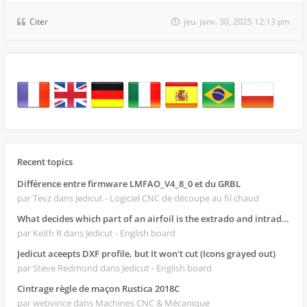
Citer
jeu. janv. 30, 2025 12:13 pm
Recent topics
Différence entre firmware LMFAO_V4_8_0 et du GRBL
par Tevz
dans Jedicut - Logiciel CNC de découpe au fil chaud
What decides which part of an airfoil is the extrado and intrado?
par Keith R
dans Jedicut - English board
Jedicut aceepts DXF profile, but It won't cut (Icons grayed out)
par Steve Redmond
dans Jedicut - English board
Cintrage règle de maçon Rustica 2018C
par webvince
dans Machines CNC & Mécanique