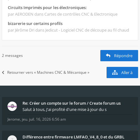
Circuits Imprimés pour les électroniques:
par AERODEN
dans Cartes de contrôles CNC & Electronique
bizarerie sur certains profils
par Jérôme Dri
dans Jedicut - Logiciel CNC de découpe au fil chaud
2 messages
Répondre
Retourner vers « Machines CNC & Mécanique »
Aller à
Re: Créer un compte sur le forum / Create forum us
Salut à tous, J'ai profité d'une mise à jour du s
Jerome
,
jeu. juil. 16, 2026 6:56 am
Différence entre firmware LMFAO_V4_8_0 et du GRBL