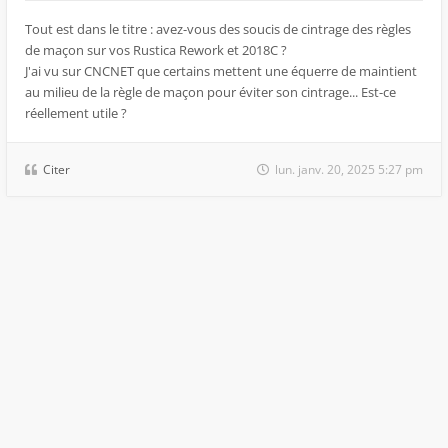
Tout est dans le titre : avez-vous des soucis de cintrage des règles
de maçon sur vos Rustica Rework et 2018C ?
J'ai vu sur CNCNET que certains mettent une équerre de maintient
au milieu de la règle de maçon pour éviter son cintrage... Est-ce
réellement utile ?
Citer
lun. janv. 20, 2025 5:27 pm