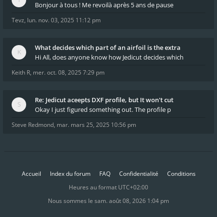
Bonjour à tous ! Me revoilà après 5 ans de pause
Tevz
,
lun. nov. 03, 2025 11:12 pm
What decides which part of an airfoil is the extra
Hi All, does anyone know how Jedicut decides which
Keith R
,
mer. oct. 08, 2025 7:29 pm
Re: Jedicut aceepts DXF profile, but It won't cut
Okay I just figured something out. The profile p
Steve Redmond
,
mar. mars 25, 2025 10:56 pm
Accueil
Index du forum
FAQ
Confidentialité
Conditions
Heures au format
UTC+02:00
Nous sommes le sam. août 08, 2026 1:04 pm