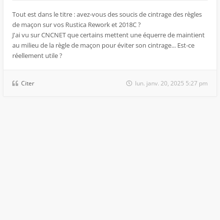
Tout est dans le titre : avez-vous des soucis de cintrage des règles
de maçon sur vos Rustica Rework et 2018C ?
J'ai vu sur CNCNET que certains mettent une équerre de maintient
au milieu de la règle de maçon pour éviter son cintrage... Est-ce
réellement utile ?
Citer
lun. janv. 20, 2025 5:27 pm