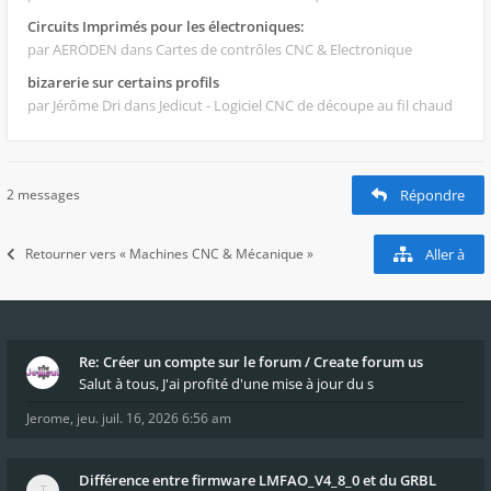
Circuits Imprimés pour les électroniques:
par AERODEN
dans Cartes de contrôles CNC & Electronique
bizarerie sur certains profils
par Jérôme Dri
dans Jedicut - Logiciel CNC de découpe au fil chaud
2 messages
Répondre
Retourner vers « Machines CNC & Mécanique »
Aller à
Re: Créer un compte sur le forum / Create forum us
Salut à tous, J'ai profité d'une mise à jour du s
Jerome
,
jeu. juil. 16, 2026 6:56 am
Différence entre firmware LMFAO_V4_8_0 et du GRBL