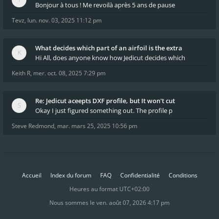
Bonjour à tous ! Me revoilà après 5 ans de pause
Tevz
,
lun. nov. 03, 2025 11:12 pm
What decides which part of an airfoil is the extra
Hi All, does anyone know how Jedicut decides which
Keith R
,
mer. oct. 08, 2025 7:29 pm
Re: Jedicut aceepts DXF profile, but It won't cut
Okay I just figured something out. The profile p
Steve Redmond
,
mar. mars 25, 2025 10:56 pm
Accueil
Index du forum
FAQ
Confidentialité
Conditions
Heures au format
UTC+02:00
Nous sommes le ven. août 07, 2026 4:17 pm