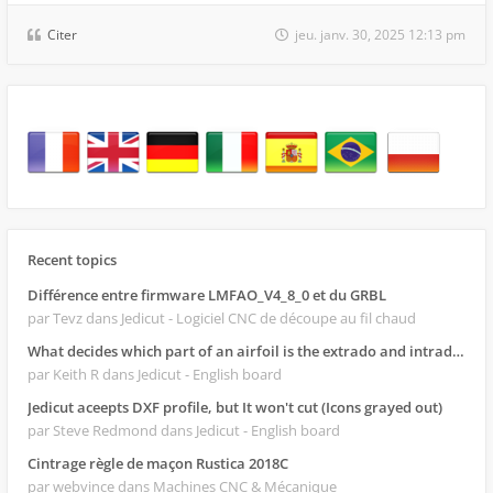
Citer
jeu. janv. 30, 2025 12:13 pm
Recent topics
Différence entre firmware LMFAO_V4_8_0 et du GRBL
par Tevz
dans Jedicut - Logiciel CNC de découpe au fil chaud
What decides which part of an airfoil is the extrado and intrado?
par Keith R
dans Jedicut - English board
Jedicut aceepts DXF profile, but It won't cut (Icons grayed out)
par Steve Redmond
dans Jedicut - English board
Cintrage règle de maçon Rustica 2018C
par webvince
dans Machines CNC & Mécanique