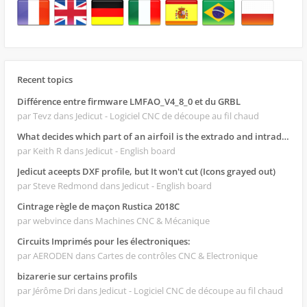
Recent topics
Différence entre firmware LMFAO_V4_8_0 et du GRBL
par Tevz
dans Jedicut - Logiciel CNC de découpe au fil chaud
What decides which part of an airfoil is the extrado and intrado?
par Keith R
dans Jedicut - English board
Jedicut aceepts DXF profile, but It won't cut (Icons grayed out)
par Steve Redmond
dans Jedicut - English board
Cintrage règle de maçon Rustica 2018C
par webvince
dans Machines CNC & Mécanique
Circuits Imprimés pour les électroniques:
par AERODEN
dans Cartes de contrôles CNC & Electronique
bizarerie sur certains profils
par Jérôme Dri
dans Jedicut - Logiciel CNC de découpe au fil chaud