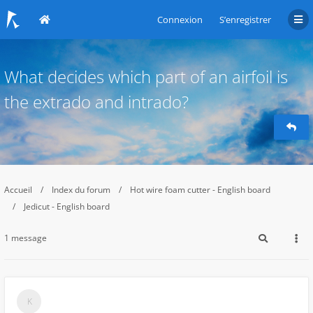
Connexion
S’enregistrer
What decides which part of an airfoil is
the extrado and intrado?
Accueil
Index du forum
Hot wire foam cutter - English board
Jedicut - English board
1 message