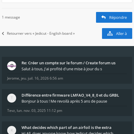
1 message
Répondre
Retourner vers « Jedicut - English board »
Aller à
Re: Créer un compte sur le forum / Create forum us
Salut à tous, J'ai profité d'une mise à jour du s
Jerome
,
jeu. juil. 16, 2026 6:56 am
Différence entre firmware LMFAO_V4_8_0 et du GRBL
Bonjour à tous ! Me revoilà après 5 ans de pause
Tevz
,
lun. nov. 03, 2025 11:12 pm
What decides which part of an airfoil is the extra
Hi All, does anyone know how Jedicut decides which