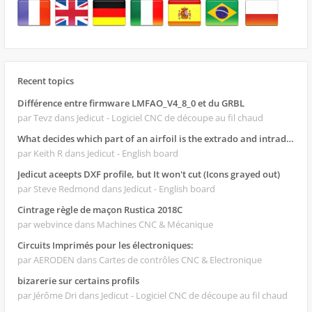
Recent topics
Différence entre firmware LMFAO_V4_8_0 et du GRBL
par Tevz
dans Jedicut - Logiciel CNC de découpe au fil chaud
What decides which part of an airfoil is the extrado and intrado?
par Keith R
dans Jedicut - English board
Jedicut aceepts DXF profile, but It won't cut (Icons grayed out)
par Steve Redmond
dans Jedicut - English board
Cintrage règle de maçon Rustica 2018C
par webvince
dans Machines CNC & Mécanique
Circuits Imprimés pour les électroniques:
par AERODEN
dans Cartes de contrôles CNC & Electronique
bizarerie sur certains profils
par Jérôme Dri
dans Jedicut - Logiciel CNC de découpe au fil chaud