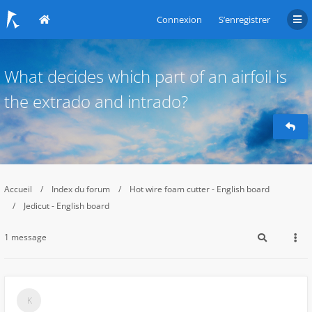
Connexion
S’enregistrer
What decides which part of an airfoil is
the extrado and intrado?
Accueil
Index du forum
Hot wire foam cutter - English board
Jedicut - English board
1 message