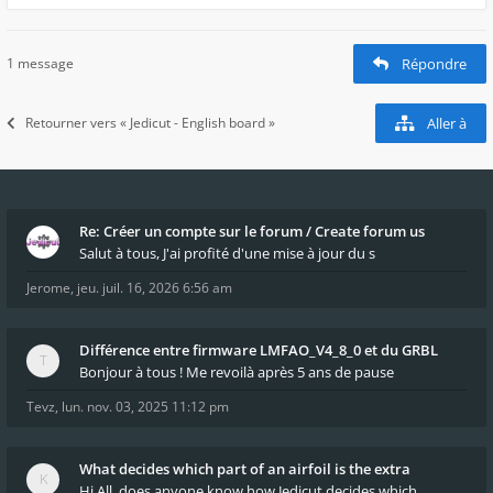
1 message
Répondre
Retourner vers « Jedicut - English board »
Aller à
Re: Créer un compte sur le forum / Create forum us
Salut à tous, J'ai profité d'une mise à jour du s
Jerome
,
jeu. juil. 16, 2026 6:56 am
Différence entre firmware LMFAO_V4_8_0 et du GRBL
Bonjour à tous ! Me revoilà après 5 ans de pause
Tevz
,
lun. nov. 03, 2025 11:12 pm
What decides which part of an airfoil is the extra
Hi All, does anyone know how Jedicut decides which