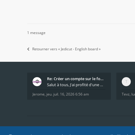
1 message
Retourner vers « Jedicut - English board »
Re: Créer un compte sur le forum / Create forum us
Salut à tous, J'ai profité d'une mise à jour du s
Jerome
,
jeu. juil. 16, 2026 6:56 am
Tevz
,
lu
Accueil
Index du forum
FAQ
Confidentialité
Condi