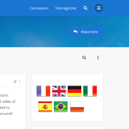
Connexion
S’enregistrer
Répondre
1
oil in
 sides of
eded to
 around!