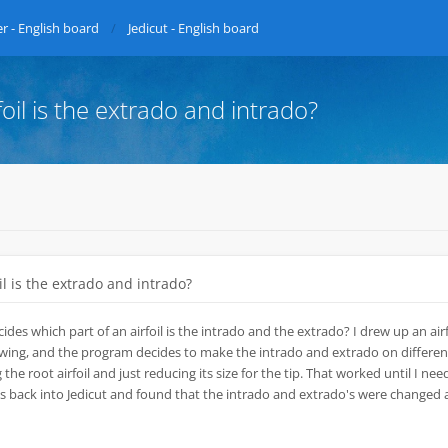
r - English board
Jedicut - English board
oil is the extrado and intrado?
l is the extrado and intrado?
des which part of an airfoil is the intrado and the extrado? I drew up an airf
 wing, and the program decides to make the intrado and extrado on different
g the root airfoil and just reducing its size for the tip. That worked until I ne
iles back into Jedicut and found that the intrado and extrado's were changed