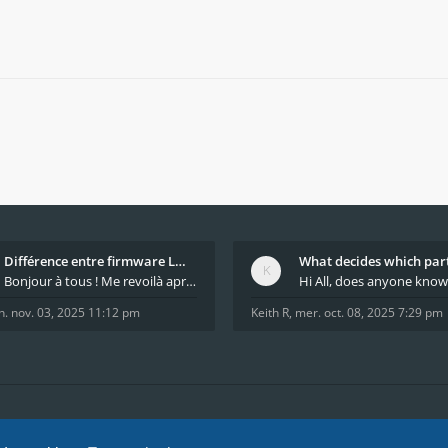
Différence entre firmware LMFAO_V4_8_0 et du GRBL
Bonjour à tous ! Me revoilà après 5 ans de pause
n. nov. 03, 2025 11:12 pm
Keith R
,
mer. oct. 08, 2025 7:29 pm
tions
Nous sommes l