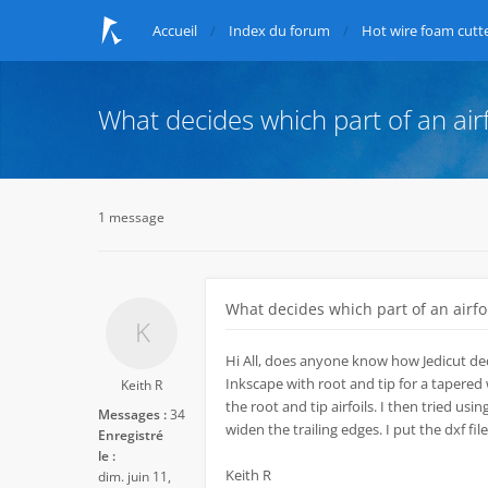
Accueil
Index du forum
Hot wire foam cutte
What decides which part of an airf
1 message
What decides which part of an airfoi
Hi All, does anyone know how Jedicut deci
Inkscape with root and tip for a tapered
Keith R
the root and tip airfoils. I then tried usin
Messages :
34
widen the trailing edges. I put the dxf f
Enregistré
le :
Keith R
dim. juin 11,