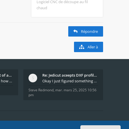
Logiciel CNC de découpe au fil
chaud
Répondre
Aller à
What decides which part of an airfoil is the extra
Re: Jedicut aceepts DXF profile, but It won't cut
Hi All, does anyone know how Jedicut decides which
Okay I just figured something out. The profile p
Steve Redmond
,
mar. mars 25, 2025 10:56
pm
e ven. août 07, 2026 10:57 am
Heures au format
UTC+02:00