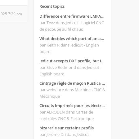
Recent topics
 2025 7:29 pm
Différence entre firmware LMFAO_V4_8_0 et du GRBL
par Tevz
dans Jedicut - Logiciel CNC
de découpe au fil chaud
What decides which part of an airfoil is the extrado and intrado?
par Keith R
dans Jedicut - English
board
Jedicut aceepts DXF profile, but It won't cut (Icons grayed out)
par Steve Redmond
dans Jedicut -
English board
Cintrage règle de maçon Rustica 2018C
par webvince
dans Machines CNC &
Mécanique
Circuits Imprimés pour les électroniques:
par AERODEN
dans Cartes de
contrôles CNC & Electronique
bizarerie sur certains profils
par Jérôme Dri
dans Jedicut -