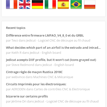
Recent topics
Différence entre firmware LMFAO_V4_8_0 et du GRBL
par Tevz
dans Jedicut - Logiciel CNC de découpe au fil chaud
What decides which part of an airfoil is the extrado and intrado?
par Keith R
dans Jedicut - English board
Jedicut aceepts DXF profile, but It won't cut (Icons grayed out)
par Steve Redmond
dans Jedicut - English board
Cintrage règle de maçon Rustica 2018C
par webvince
dans Machines CNC & Mécanique
Circuits Imprimés pour les électroniques:
par AERODEN
dans Cartes de contrôles CNC & Electronique
bizarerie sur certains profils
par Jérôme Dri
dans Jedicut - Logiciel CNC de découpe au fil chaud