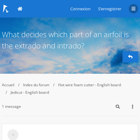
Connexion
S’enregistrer
What decides which part of an airfoil is
the extrado and intrado?
Accueil
Index du forum
Hot wire foam cutter - English board
Jedicut - English board
1 message