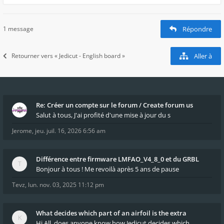
1 message
Répondre
Retourner vers « Jedicut - English board »
Aller à
Re: Créer un compte sur le forum / Create forum us
Salut à tous, J'ai profité d'une mise à jour du s
Jerome
,
jeu. juil. 16, 2026 6:56 am
Différence entre firmware LMFAO_V4_8_0 et du GRBL
Bonjour à tous ! Me revoilà après 5 ans de pause
Tevz
,
lun. nov. 03, 2025 11:12 pm
What decides which part of an airfoil is the extra
Hi All, does anyone know how Jedicut decides which