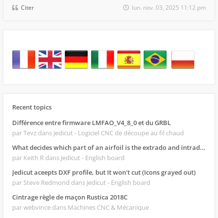
Citer
lun. nov. 03, 2025 11:12 pm
Recent topics
Différence entre firmware LMFAO_V4_8_0 et du GRBL
par Tevz
dans Jedicut - Logiciel CNC de découpe au fil chaud
What decides which part of an airfoil is the extrado and intrado?
par Keith R
dans Jedicut - English board
Jedicut aceepts DXF profile, but It won't cut (Icons grayed out)
par Steve Redmond
dans Jedicut - English board
Cintrage règle de maçon Rustica 2018C
par webvince
dans Machines CNC & Mécanique