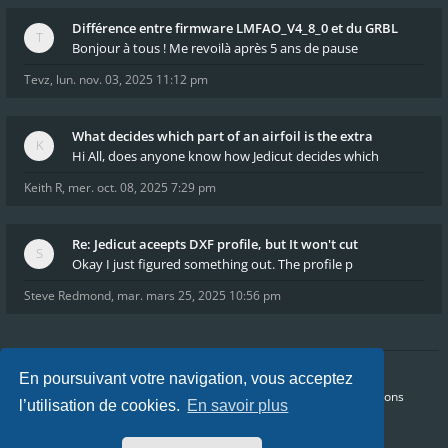
Différence entre firmware LMFAO_V4_8_0 et du GRBL
Bonjour à tous ! Me revoilà après 5 ans de pause
Tevz
,
lun. nov. 03, 2025 11:12 pm
What decides which part of an airfoil is the extra
Hi All, does anyone know how Jedicut decides which
Keith R
,
mer. oct. 08, 2025 7:29 pm
Re: Jedicut aceepts DXF profile, but It won't cut
Okay I just figured something out. The profile p
Steve Redmond
,
mar. mars 25, 2025 10:56 pm
En poursuivant votre navigation, vous acceptez
Accueil
Index du forum
FAQ
Confidentialité
Conditions
l’utilisation de cookies.
En savoir plus
Heures au format
UTC+02:00