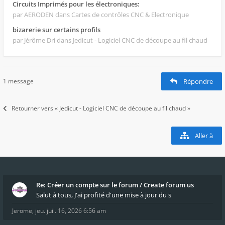
Circuits Imprimés pour les électroniques:
par AERODEN
dans Cartes de contrôles CNC & Electronique
bizarerie sur certains profils
par Jérôme Dri
dans Jedicut - Logiciel CNC de découpe au fil chaud
1 message
Répondre
Retourner vers « Jedicut - Logiciel CNC de découpe au fil chaud »
Aller à
Re: Créer un compte sur le forum / Create forum us
Salut à tous, J'ai profité d'une mise à jour du s
Jerome
,
jeu. juil. 16, 2026 6:56 am