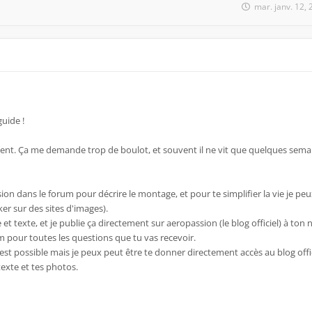
mar. janv. 12,
uide !
nt. Ça me demande trop de boulot, et souvent il ne vit que quelques sema
sion dans le forum pour décrire le montage, et pour te simplifier la vie je pe
ker sur des sites d'images).
et texte, et je publie ça directement sur aeropassion (le blog officiel) à ton
m pour toutes les questions que tu vas recevoir.
 c'est possible mais je peux peut être te donner directement accès au blog offi
exte et tes photos.