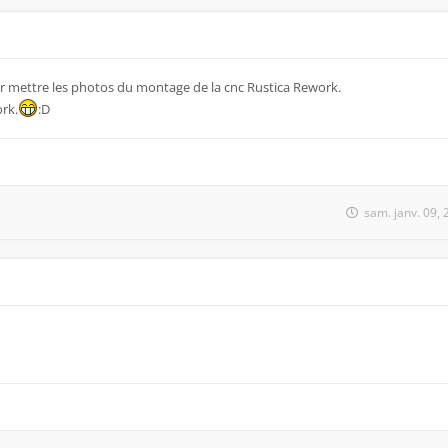
our mettre les photos du montage de la cnc Rustica Rework.
rk.
:D
sam. janv. 09,