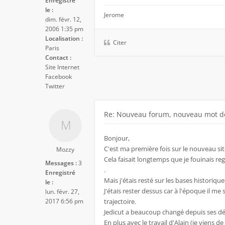
Enregistré
le :
Jerome
dim. févr. 12,
2006 1:35 pm
Localisation :
Citer
Paris
Contact :
Site Internet
Facebook
Twitter
Re: Nouveau forum, nouveau mot de
Bonjour,
C'est ma première fois sur le nouveau site
Mozzy
Cela faisait longtemps que je fouinais re
Messages :
3
.
Enregistré
Mais j'étais resté sur les bases historiqu
le :
J'étais rester dessus car à l'époque il me
lun. févr. 27,
2017 6:56 pm
trajectoire.
Jedicut a beaucoup changé depuis ses déb
En plus avec le travail d'Alain (je viens d