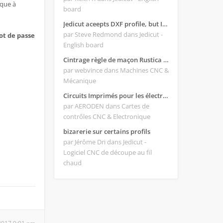
ique à
board
Jedicut aceepts DXF profile, but It won't cut (Icons grayed out)
par Steve Redmond
dans Jedicut -
t de passe
English board
Cintrage règle de maçon Rustica 2018C
par webvince
dans Machines CNC &
Mécanique
Circuits Imprimés pour les électroniques:
par AERODEN
dans Cartes de
contrôles CNC & Electronique
bizarerie sur certains profils
par Jérôme Dri
dans Jedicut -
Logiciel CNC de découpe au fil
chaud