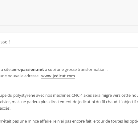
sse !
du site
aeropassion.net
a subi une grosse transformation :
ne nouvelle adresse :
www.jedicut.com
écoupe du polystyrène avec nos machines CNC 4 axes sera migré vers cette no
ister, mais ne parlera plus directement de Jedicut ni du fil chaud. L'objectif 
'accès.
'était pas une mince affaire. Je n'ai pas encore fait le tour de toutes les opt