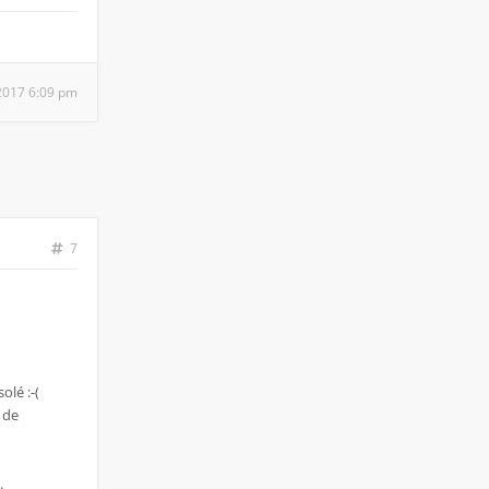
 2017 6:09 pm
7
olé :-(
 de
.