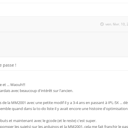
ven. févr. 10,
 passe !
 et ... Waouh!!!
gardais avec beaucoup d'intérêt sur l'ancien.
es de la MM2001 avec une petite modif il y a 3-4 ans en passant à IPL-5X ... dés
 semble quand dans la to-do liste il y avait encore une histoire d'optimisation
uts et maintenant avec le gcode (et le reste) c'est super.
e pomper les sujets) sur les arduinos et la MM2001, cela me fait franchir le pas