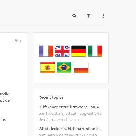
1
uvelle
Recent topics
est de
Différence entre firmware LMFAO_V4_8_0 et du GRBL
par Tevz
dans Jedicut - Logiciel CNC
ions
de découpe au fil chaud
What decides which part of an airfoil is the extrado and intrado?
par Keith R
dans Jedicut - English