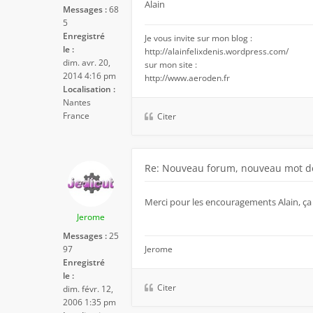
Alain
Messages :
68
5
Enregistré
Je vous invite sur mon blog :
le :
http://alainfelixdenis.wordpress.com/
dim. avr. 20,
sur mon site :
2014 4:16 pm
http://www.aeroden.fr
Localisation :
Nantes
France
Citer
Re: Nouveau forum, nouveau mot de
Merci pour les encouragements Alain, ça f
Jerome
Messages :
25
97
Jerome
Enregistré
le :
Citer
dim. févr. 12,
2006 1:35 pm