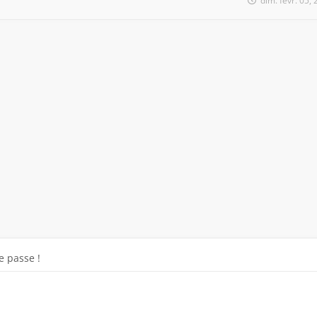
dim. févr. 05,
 passe !