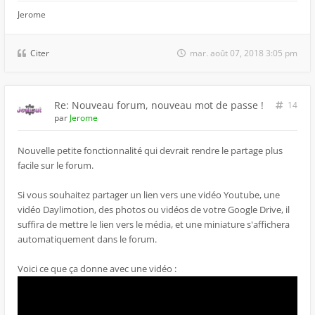
Jerome
Citer
mar. août 07, 2018 3:05 pm
Re: Nouveau forum, nouveau mot de passe !
14
par
Jerome
Nouvelle petite fonctionnalité qui devrait rendre le partage plus
facile sur le forum.
Si vous souhaitez partager un lien vers une vidéo Youtube, une
vidéo Daylimotion, des photos ou vidéos de votre Google Drive, il
suffira de mettre le lien vers le média, et une miniature s'affichera
automatiquement dans le forum.
Voici ce que ça donne avec une vidéo :