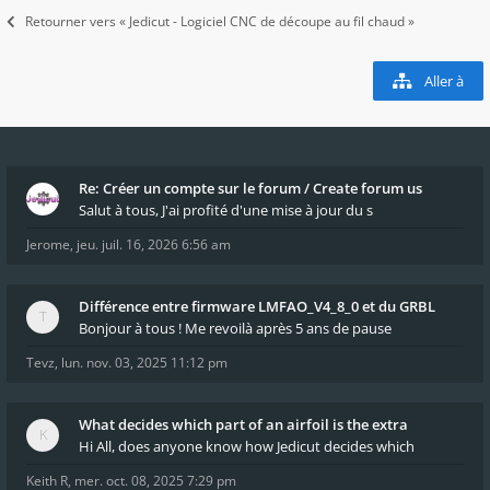
Retourner vers « Jedicut - Logiciel CNC de découpe au fil chaud »
Aller à
Re: Créer un compte sur le forum / Create forum us
Salut à tous, J'ai profité d'une mise à jour du s
Jerome
,
jeu. juil. 16, 2026 6:56 am
Différence entre firmware LMFAO_V4_8_0 et du GRBL
Bonjour à tous ! Me revoilà après 5 ans de pause
Tevz
,
lun. nov. 03, 2025 11:12 pm
What decides which part of an airfoil is the extra
Hi All, does anyone know how Jedicut decides which
Keith R
,
mer. oct. 08, 2025 7:29 pm