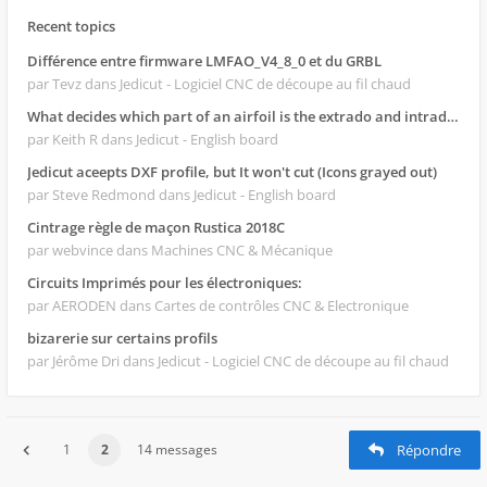
Recent topics
Différence entre firmware LMFAO_V4_8_0 et du GRBL
par Tevz
dans Jedicut - Logiciel CNC de découpe au fil chaud
What decides which part of an airfoil is the extrado and intrado?
par Keith R
dans Jedicut - English board
Jedicut aceepts DXF profile, but It won't cut (Icons grayed out)
par Steve Redmond
dans Jedicut - English board
Cintrage règle de maçon Rustica 2018C
par webvince
dans Machines CNC & Mécanique
Circuits Imprimés pour les électroniques:
par AERODEN
dans Cartes de contrôles CNC & Electronique
bizarerie sur certains profils
par Jérôme Dri
dans Jedicut - Logiciel CNC de découpe au fil chaud
1
2
14 messages
Répondre