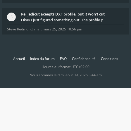
Re: Jedicut aceepts DXF profile, but It won't cut
Okay I just figured something out. The profile p
Steve Redmond
,
mar. mars 25, 2025 10:56 pm
Accueil
Index du forum
FAQ
Confidentialité
Conditions
Heures au format
UTC+02:00
Nous sommes le dim. août 09, 2026 3:44 am