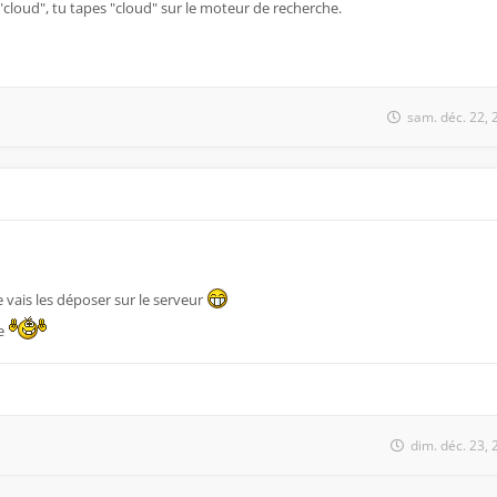
"cloud", tu tapes "cloud" sur le moteur de recherche.
sam. déc. 22,
e vais les déposer sur le serveur
te
dim. déc. 23,