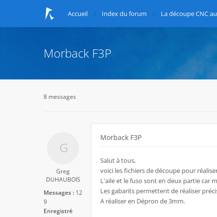
Accueil
Index du forum
La découpe CNC au 
Morback F3P
8 messages
Morback F3P
Salut à tous,
voici les fichiers de découpe pour réalise
Greg
DUHAUBOIS
L'aile et le fuso sont en deux partie car
Les gabarits permettent de réaliser préc
Messages :
12
A réaliser en Dépron de 3mm.
9
Enregistré