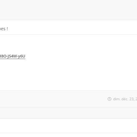
es !
hH8O-JS4W-y6U
dim. déc. 23,