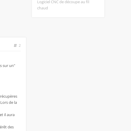
Logiciel CNC de découpe au fil
chaud
2
es sur un"
u récupères
 Lors de la
et il aura
érêt des