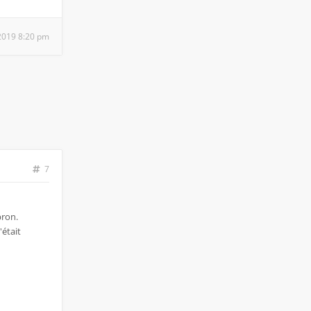
 2019 8:20 pm
7
pron.
'était