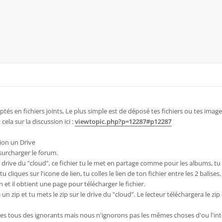
ceptés en fichiers joints, Le plus simple est de déposé tes fichiers ou tes imag
cela sur la discussion ici :
viewtopic.php?p=12287#p12287
tion un Drive
urcharger le forum.
n drive du "cloud", ce fichier tu le met en partage comme pour les albums, t
 cliques sur l'icone de lien, tu colles le lien de ton fichier entre les 2 balises.
en et il obtient une page pour télécharger le fichier.
e un zip et tu mets le zip sur le drive du "cloud". Le lecteur téléchargera le zip 
s tous des ignorants mais nous n'ignorons pas les mêmes choses d'ou l'int