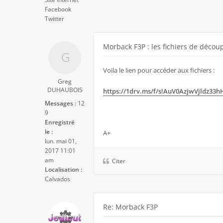
Facebook
Twitter
Morback F3P : les fichiers de découp
Voila le lien pour accéder aux fichiers :
Greg
DUHAUBOIS
https://1drv.ms/f/s!AuV0AzjwVjldz33
Messages :
12
9
Enregistré
le :
A+
lun. mai 01,
2017 11:01
am
Citer
Localisation :
Calvados
Re: Morback F3P