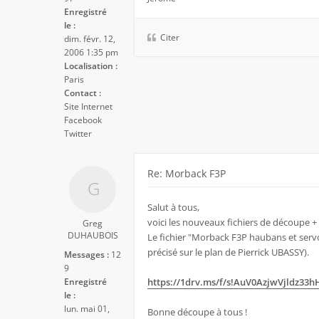
Enregistré
le :
Citer
dim. févr. 12,
2006 1:35 pm
Localisation :
Paris
Contact :
Site Internet
Facebook
Twitter
Re: Morback F3P
Salut à tous,
voici les nouveaux fichiers de découpe +
Greg
DUHAUBOIS
Le fichier "Morback F3P haubans et servo
précisé sur le plan de Pierrick UBASSY).
Messages :
12
9
Enregistré
https://1drv.ms/f/s!AuV0AzjwVjldz33
le :
lun. mai 01,
Bonne découpe à tous !