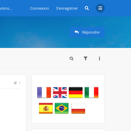
vions...
Connexion
S’enregistrer
Répondre
1