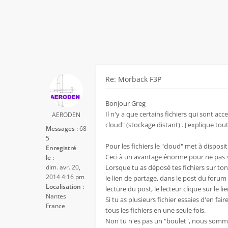
Re: Morback F3P
Bonjour Greg
Il n'y a que certains fichiers qui sont ac
AERODEN
cloud" (stockage distant) . J'explique tout 
Messages :
68
5
Pour les fichiers le "cloud" met à disposi
Enregistré
Ceci à un avantage énorme pour ne pas s
le :
dim. avr. 20,
Lorsque tu as déposé tes fichiers sur to
2014 4:16 pm
le lien de partage, dans le post du forum tu
Localisation :
lecture du post, le lecteur clique sur le li
Nantes
Si tu as plusieurs fichier essaies d'en fair
France
tous les fichiers en une seule fois.
Non tu n'es pas un "boulet", nous somme