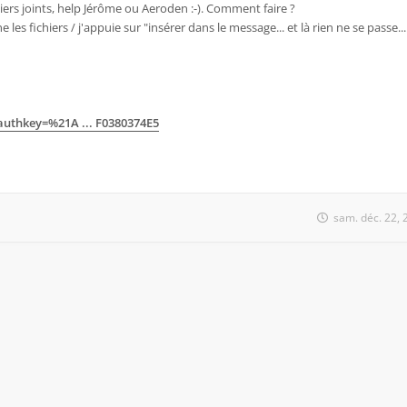
hiers joints, help Jérôme ou Aeroden :-). Comment faire ?
nne les fichiers / j'appuie sur "insérer dans le message... et là rien ne se passe.
?authkey=%21A ... F0380374E5
sam. déc. 22,