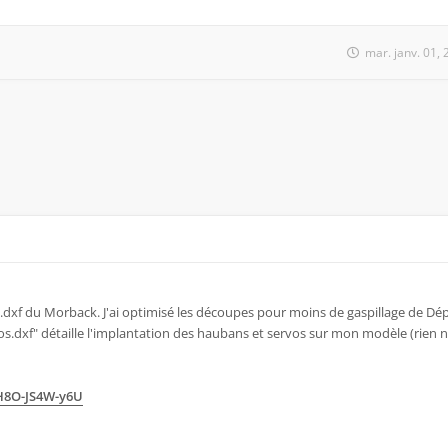
mar. janv. 01,
 .dxf du Morback. J'ai optimisé les découpes pour moins de gaspillage de Dé
s.dxf" détaille l'implantation des haubans et servos sur mon modèle (rien n
hH8O-JS4W-y6U