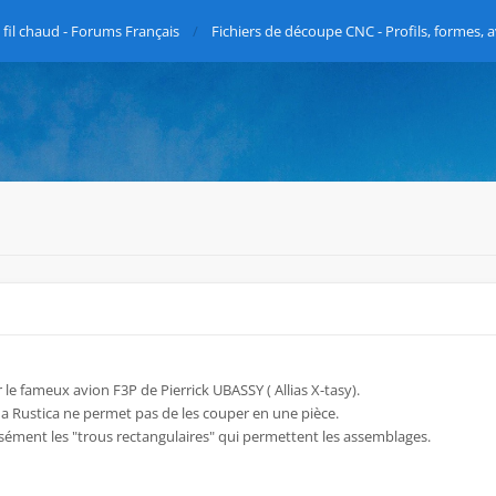
fil chaud - Forums Français
Fichiers de découpe CNC - Profils, formes, a
r le fameux avion F3P de Pierrick UBASSY ( Allias X-tasy).
 ma Rustica ne permet pas de les couper en une pièce.
isément les "trous rectangulaires" qui permettent les assemblages.