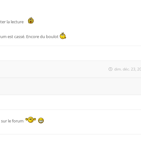
iter la lecture
orum est cassé. Encore du boulot
dim. déc. 23, 
 sur le forum