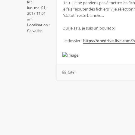
le :
Heu... je ne parviens pas à mettre les fic
lun. mai 01,
Je fais "ajouter des fichiers" / je sélectio
2017 11:01
"statut" reste blanche...
am
Localisation :
Oui je sais, je suis un boulet :-)
Calvados
Le dossier :
https://onedrive.live.com/
Citer