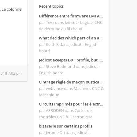
Recent topics
... La colonne
Différence entre firmware LMFAO_V4_8_0 et du GRBL
par Tevz
dans Jedicut - Logiciel CNC
de découpe au fil chaud
What decides which part of an airfoil is the extrado and intrado?
par Keith R
dans Jedicut - English
board
Jedicut aceepts DXF profile, but It won't cut (Icons grayed out)
par Steve Redmond
dans Jedicut -
English board
 2018 7:02 pm
Cintrage règle de maçon Rustica 2018C
par webvince
dans Machines CNC &
Mécanique
Circuits Imprimés pour les électroniques:
par AERODEN
dans Cartes de
contrôles CNC & Electronique
bizarerie sur certains profils
par Jérôme Dri
dans Jedicut -