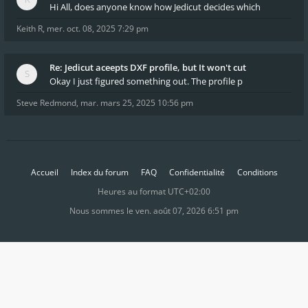
Hi All, does anyone know how Jedicut decides which
Keith R
,
mer. oct. 08, 2025 7:29 pm
Re: Jedicut aceepts DXF profile, but It won't cut
Okay I just figured something out. The profile p
Steve Redmond
,
mar. mars 25, 2025 10:56 pm
Accueil
Index du forum
FAQ
Confidentialité
Conditions
Heures au format
UTC+02:00
Nous sommes le ven. août 07, 2026 6:51 pm