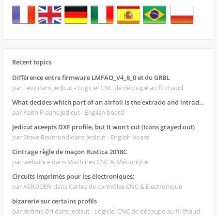
Recent topics
Différence entre firmware LMFAO_V4_8_0 et du GRBL
par Tevz
dans Jedicut - Logiciel CNC de découpe au fil chaud
What decides which part of an airfoil is the extrado and intrado?
par Keith R
dans Jedicut - English board
Jedicut aceepts DXF profile, but It won't cut (Icons grayed out)
par Steve Redmond
dans Jedicut - English board
Cintrage règle de maçon Rustica 2018C
par webvince
dans Machines CNC & Mécanique
Circuits Imprimés pour les électroniques:
par AERODEN
dans Cartes de contrôles CNC & Electronique
bizarerie sur certains profils
par Jérôme Dri
dans Jedicut - Logiciel CNC de découpe au fil chaud