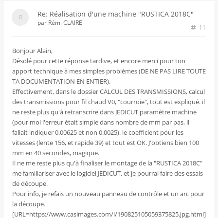
Re: Réalisation d'une machine "RUSTICA 2018C"
par
Rémi CLAIRE
11
Bonjour Alain,
Désolé pour cette réponse tardive, et encore merci pour ton
apport technique à mes simples problèmes (DE NE PAS LIRE TOUTE
TA DOCUMENTATION EN ENTIER).
Effectivement, dans le dossier CALCUL DES TRANSMISSIONS, calcul
des transmissions pour fil chaud V0, "courroie", tout est expliqué. il
ne reste plus qu'à retranscrire dans JEDICUT paramètre machine
(pour moi l'erreur était simple dans nombre de mm par pas, il
fallait indiquer 0.00625 et non 0.0025). le coefficient pour les
vitesses (lente 156, et rapide 39) et tout est OK. J'obtiens bien 100
mm en 40 secondes, magique.
Il ne me reste plus qu'à finaliser le montage de la "RUSTICA 2018C"
me familiariser avec le logiciel JEDICUT, et je pourrai faire des essais
de découpe.
Pour info, je refais un nouveau panneau de contrôle et un arc pour
la découpe.
[URL=https://www.casimages.com/i/190825105059375825.jpg.html]