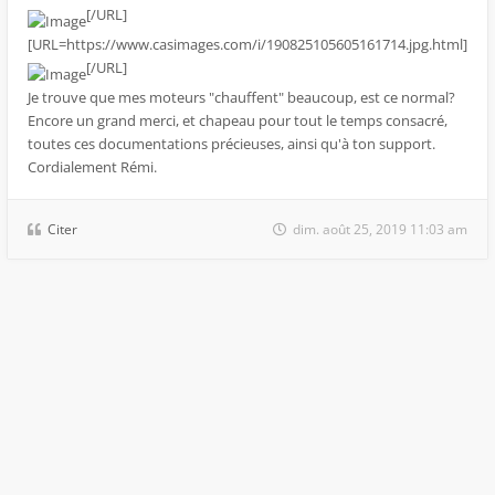
[/URL]
[URL=https://www.casimages.com/i/190825105605161714.jpg.html]
[/URL]
Je trouve que mes moteurs "chauffent" beaucoup, est ce normal?
Encore un grand merci, et chapeau pour tout le temps consacré,
toutes ces documentations précieuses, ainsi qu'à ton support.
Cordialement Rémi.
Citer
dim. août 25, 2019 11:03 am