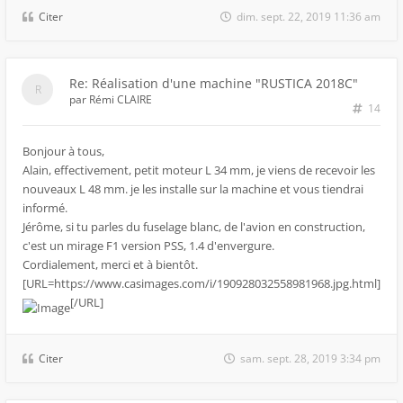
Citer
dim. sept. 22, 2019 11:36 am
Re: Réalisation d'une machine "RUSTICA 2018C"
par
Rémi CLAIRE
14
Bonjour à tous,
Alain, effectivement, petit moteur L 34 mm, je viens de recevoir les
nouveaux L 48 mm. je les installe sur la machine et vous tiendrai
informé.
Jérôme, si tu parles du fuselage blanc, de l'avion en construction,
c'est un mirage F1 version PSS, 1.4 d'envergure.
Cordialement, merci et à bientôt.
[URL=https://www.casimages.com/i/190928032558981968.jpg.html]
[/URL]
Citer
sam. sept. 28, 2019 3:34 pm