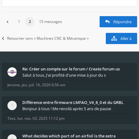
1
2
15 messages
Répondre
Retourner vers « Machines CNC & Mécanique »
Aller à
Re: Créer un compte sur le forum / Create forum us
Salut à tous, J'ai profité d'une mise à jour du s
Jerome
,
jeu. juil. 16, 2026 6:56 am
Différence entre firmware LMFAO_V4_8_0 et du GRBL
Bonjour à tous ! Me revoilà après 5 ans de pause
Tevz
,
lun. nov. 03, 2025 11:12 pm
What decides which part of an airfoil is the extra