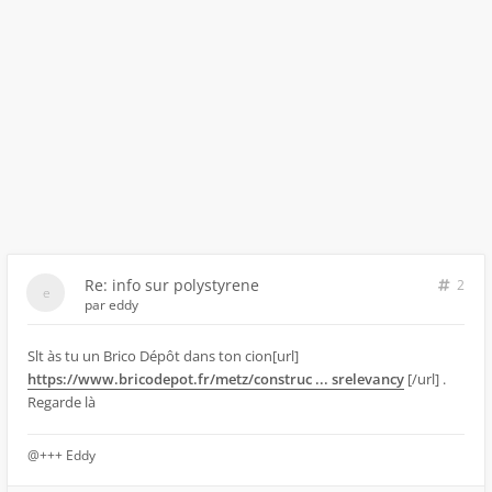
Re: info sur polystyrene
2
par
eddy
Slt às tu un Brico Dépôt dans ton cion[url]
https://www.bricodepot.fr/metz/construc ... srelevancy
[/url] .
Regarde là
@+++ Eddy