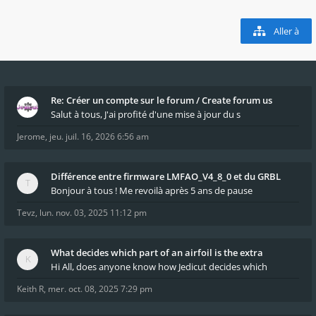
Aller à
Re: Créer un compte sur le forum / Create forum us
Salut à tous, J'ai profité d'une mise à jour du s
Jerome
,
jeu. juil. 16, 2026 6:56 am
Différence entre firmware LMFAO_V4_8_0 et du GRBL
Bonjour à tous ! Me revoilà après 5 ans de pause
Tevz
,
lun. nov. 03, 2025 11:12 pm
What decides which part of an airfoil is the extra
Hi All, does anyone know how Jedicut decides which
Keith R
,
mer. oct. 08, 2025 7:29 pm