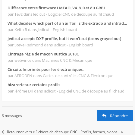
Différence entre firmware LMFAO_V4_8_0 et du GRBL
par Tevz
dans Jedicut - Logiciel CNC de découpe au fil chaud
What decides which part of an airfoil is the extrado and intrado?
par Keith R
dans Jedicut - English board
Jedicut aceepts DXF profile, but It won't cut (Icons grayed out)
par Steve Redmond
dans Jedicut - English board
Cintrage règle de maçon Rustica 2018C
par webvince
dans Machines CNC & Mécanique
Circuits Imprimés pour les électroniques:
par AERODEN
dans Cartes de contrôles CNC & Electronique
bizarerie sur certains profils
par Jérôme Dri
dans Jedicut - Logiciel CNC de découpe au fil chaud
3 messages
Répondre
Retourner vers « Fichiers de découpe CNC - Profils, formes, avions... »