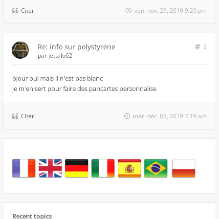
Citer
ven. nov. 29, 2019 9:20 pm
Re: info sur polystyrene
3
par
jettalo62
bjour oui mais il n'est pas blanc
je m'en sert pour faire des pancartes personnalise
Citer
mar. déc. 03, 2019 7:19 am
Recent topics