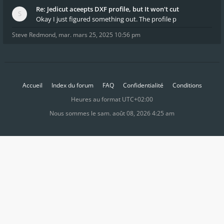
Re: Jedicut aceepts DXF profile, but It won't cut
Okay I just figured something out. The profile p
Steve Redmond
,
mar. mars 25, 2025 10:56 pm
Accueil
Index du forum
FAQ
Confidentialité
Conditions
Heures au format
UTC+02:00
Nous sommes le sam. août 08, 2026 4:25 am