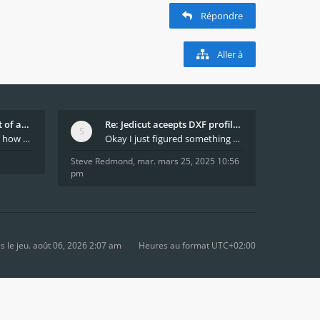
Répondre
Aller à
What decides which part of an airfoil is the extra
Re: Jedicut aceepts DXF profile, but It won't cut
Hi All, does anyone know how Jedicut decides which
Okay I just figured something out. The profile p
Steve Redmond
,
mar. mars 25, 2025 10:56
pm
le jeu. août 06, 2026 2:07 am
Heures au format
UTC+02:00