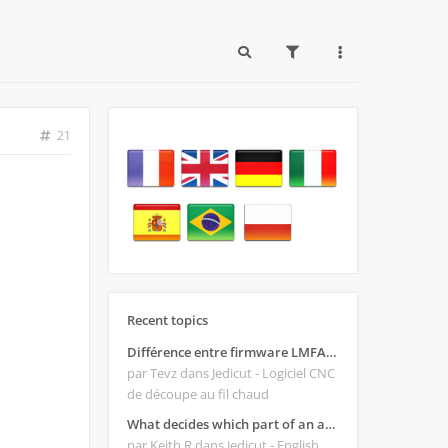
21
Recent topics
Différence entre firmware LMFAO_V4_8_0 et du GRBL
par Tevz
dans Jedicut - Logiciel CNC
de découpe au fil chaud
What decides which part of an airfoil is the extrado and intrado?
par Keith R
dans Jedicut - English