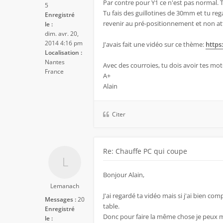
Par contre pour Y1 ce n'est pas normal.
5
Tu fais des guillotines de 30mm et tu rega
Enregistré
revenir au pré-positionnement et non att
le :
dim. avr. 20,
2014 4:16 pm
J'avais fait une vidéo sur ce thème:
https
Localisation :
Nantes
Avec des courroies, tu dois avoir tes mot
France
A+
Alain
Citer
Re: Chauffe PC qui coupe
Bonjour Alain,
Lemanach
J'ai regardé ta vidéo mais si j'ai bien com
Messages :
20
table.
Enregistré
Donc pour faire la même chose je peux mo
le :