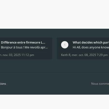
Différence entre firmware LMFAO_V4_8_0 et du GRBL
Bonjour à tous ! Me revoilà après 5 ans de pause
n. nov. 03, 2025 11:12 pm
Keith R
,
mer. oct. 08, 2025 7:29 pm
tions
Nous sommes 