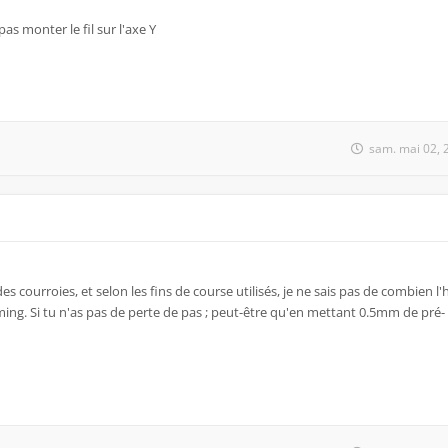
as monter le fil sur l'axe Y
sam. mai 02, 
s courroies, et selon les fins de course utilisés, je ne sais pas de combien l'
ing. Si tu n'as pas de perte de pas ; peut-être qu'en mettant 0.5mm de pré-