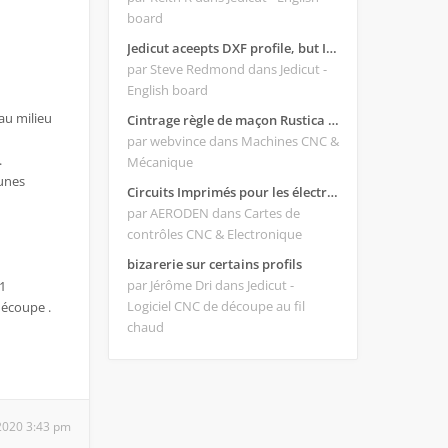
board
Jedicut aceepts DXF profile, but It won't cut (Icons grayed out)
par Steve Redmond
dans Jedicut -
English board
 au milieu
Cintrage règle de maçon Rustica 2018C
par webvince
dans Machines CNC &
.
Mécanique
cunes
Circuits Imprimés pour les électroniques:
par AERODEN
dans Cartes de
contrôles CNC & Electronique
bizarerie sur certains profils
par Jérôme Dri
dans Jedicut -
 1
Logiciel CNC de découpe au fil
découpe .
chaud
2020 3:43 pm