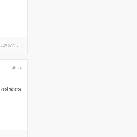
2020 5:11 pm
24
hystérésis te