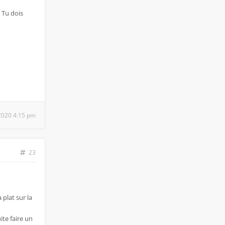
. Tu dois
2020 4:15 pm
23
 plat sur la
ite faire un