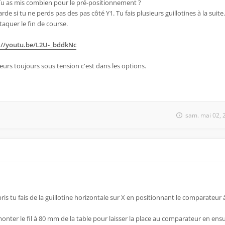
 Tu as mis combien pour le pré-positionnement ?
rde si tu ne perds pas des pas côté Y1. Tu fais plusieurs guillotines à la suite
aquer le fin de course.
://youtu.be/L2U-_bddkNc
eurs toujours sous tension c'est dans les options.
sam. mai 02, 
pris tu fais de la guillotine horizontale sur X en positionnant le comparateur à
nter le fil à 80 mm de la table pour laisser la place au comparateur en ensu