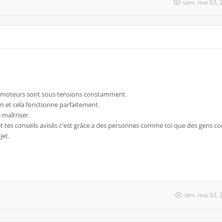
sam. mai 02, 
 les moteurs sont sous tensions constamment.
mm et cela fonctionne parfaitement.
 maîtriser.
 et tes conseils avisés c'est grâce a des personnes comme toi que des gens
jet.
dim. mai 03,