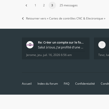
1
2
3
25 messages
Retourner vers « Cartes de contrôles CNC & Electronique »
Re: Créer un compte sur le forum / Create forum us
Salut à tous, J'ai profité d'une mise à jour du s
Jerome
,
jeu. juil. 16, 2026 6:56 am
Tevz
,
lu
Accueil
Index du forum
FAQ
Confidentialité
Condi