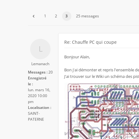
1
2
3
25 messages
Re: Chauffe PC qui coupe
Bonjour Alain,
Lemanach
Bon j'ai démonter et repris l'ensemble de
Messages :
20
J'ai trouver sur le Wiki un schéma des pi
Enregistré
le :
lun. mars 16,
2020 10:00
pm
Localisation :
SAINT-
PATERNE