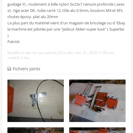
guidage Y) , roulement à bille nylon 5x23x7 rainure profonde ( axes
x) , tige acier D6 , tube carré 12, tôle alu 0.5mm, boulons M4 et M5,
chutes époxy. plat alu 20mm
La plus part du matériel vient d'un magasin de bricolage ou d 'Ebay
la machine est pilotée par une "jedicut Alden super luxe" ( Superbe
)
Patrick
Modifié en dernier par
patrick_83
le dim. nov. 01, 2020 11:09 am,
modifié 3 fois.
Fichiers joints