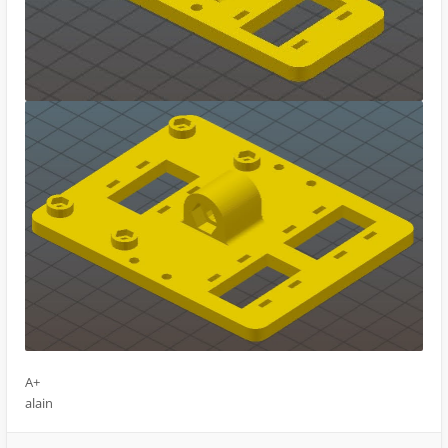
A+
alain