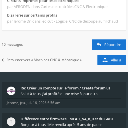
Circuits Imprimés pour les électroniques:
par AERODEN
dans Cartes de contrôles CNC & Electronique
bizarerie sur certains profils
par Jérôme Dri
dans Jedicut - Logiciel CNC de découpe au fil chaud
10 messages
Répondre
Retourner vers « Machines CNC & Mécanique »
Aller à
Re: Créer un compte sur le forum / Create forum us
Salut à tous, J'ai profité d'une mise à jour du s
Jerome
,
jeu. juil. 16, 2026 6:56 am
Différence entre firmware LMFAO_V4_8_0 et du GRBL
Bonjour à tous ! Me revoilà après 5 ans de pause