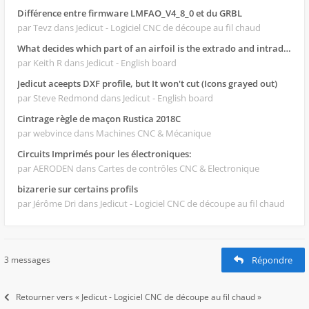
Différence entre firmware LMFAO_V4_8_0 et du GRBL
par Tevz
dans Jedicut - Logiciel CNC de découpe au fil chaud
What decides which part of an airfoil is the extrado and intrado?
par Keith R
dans Jedicut - English board
Jedicut aceepts DXF profile, but It won't cut (Icons grayed out)
par Steve Redmond
dans Jedicut - English board
Cintrage règle de maçon Rustica 2018C
par webvince
dans Machines CNC & Mécanique
Circuits Imprimés pour les électroniques:
par AERODEN
dans Cartes de contrôles CNC & Electronique
bizarerie sur certains profils
par Jérôme Dri
dans Jedicut - Logiciel CNC de découpe au fil chaud
3 messages
Répondre
Retourner vers « Jedicut - Logiciel CNC de découpe au fil chaud »