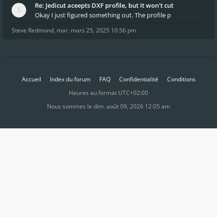
Re: Jedicut aceepts DXF profile, but It won't cut
Okay I just figured something out. The profile p
Steve Redmond
,
mar. mars 25, 2025 10:56 pm
Accueil
Index du forum
FAQ
Confidentialité
Conditions
Heures au format
UTC+02:00
Nous sommes le dim. août 09, 2026 12:05 am