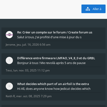
Aller à
Re: Créer un compte sur le forum / Create forum us
Salut à tous, J'ai profité d'une mise à jour du s
Jerome
,
jeu. juil. 16, 2026 6:56 am
Différence entre firmware LMFAO_V4_8_0 et du GRBL
Bonjour à tous ! Me revoilà après 5 ans de pause
Tevz
,
lun. nov. 03, 2025 11:12 pm
What decides which part of an airfoil is the extra
Hi All, does anyone know how Jedicut decides which
Keith R
,
mer. oct. 08, 2025 7:29 pm