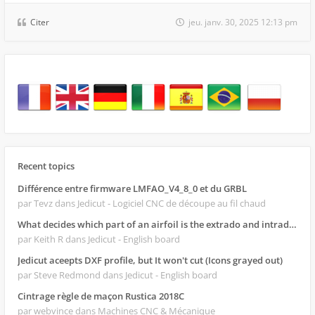
Citer
jeu. janv. 30, 2025 12:13 pm
Recent topics
Différence entre firmware LMFAO_V4_8_0 et du GRBL
par Tevz
dans Jedicut - Logiciel CNC de découpe au fil chaud
What decides which part of an airfoil is the extrado and intrado?
par Keith R
dans Jedicut - English board
Jedicut aceepts DXF profile, but It won't cut (Icons grayed out)
par Steve Redmond
dans Jedicut - English board
Cintrage règle de maçon Rustica 2018C
par webvince
dans Machines CNC & Mécanique