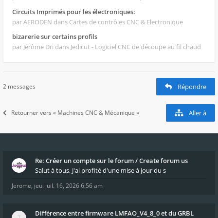
Circuits Imprimés pour les électroniques:
par AERODEN
dans Cartes de contrôles CNC & Electronique
bizarerie sur certains profils
par Jérôme Dri
dans Jedicut - Logiciel CNC de découpe au fil chaud
2 messages
Répondre
Retourner vers « Machines CNC & Mécanique »
Aller à
Re: Créer un compte sur le forum / Create forum us
Salut à tous, J'ai profité d'une mise à jour du s
Jerome
,
jeu. juil. 16, 2026 6:56 am
Différence entre firmware LMFAO_V4_8_0 et du GRBL