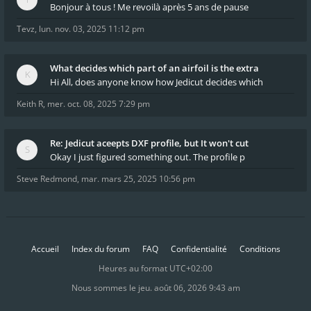
Bonjour à tous ! Me revoilà après 5 ans de pause
Tevz
,
lun. nov. 03, 2025 11:12 pm
What decides which part of an airfoil is the extra
Hi All, does anyone know how Jedicut decides which
Keith R
,
mer. oct. 08, 2025 7:29 pm
Re: Jedicut aceepts DXF profile, but It won't cut
Okay I just figured something out. The profile p
Steve Redmond
,
mar. mars 25, 2025 10:56 pm
Accueil
Index du forum
FAQ
Confidentialité
Conditions
Heures au format
UTC+02:00
Nous sommes le jeu. août 06, 2026 9:43 am