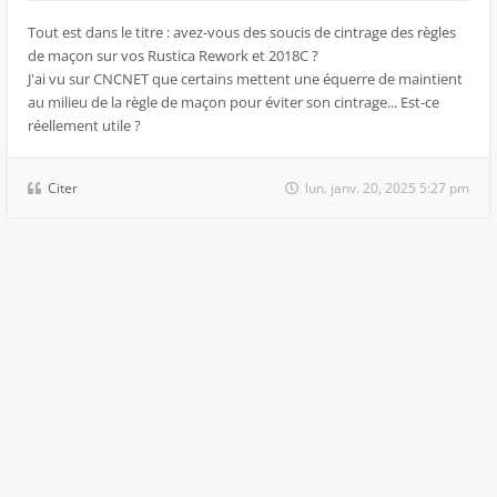
Tout est dans le titre : avez-vous des soucis de cintrage des règles
de maçon sur vos Rustica Rework et 2018C ?
J'ai vu sur CNCNET que certains mettent une équerre de maintient
au milieu de la règle de maçon pour éviter son cintrage... Est-ce
réellement utile ?
Citer
lun. janv. 20, 2025 5:27 pm