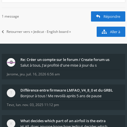
1 message
Répondre
Retourner vers « Jedicut - English board »
Aller à
Re: Créer un compte sur le forum / Create forum us
Salut à tous, J'ai profité d'une mise à jour du s
Jerome
,
jeu. juil. 16, 2026 6:56 am
Différence entre firmware LMFAO_V4_8_0 et du GRBL
Bonjour à tous ! Me revoilà après 5 ans de pause
Tevz
,
lun. nov. 03, 2025 11:12 pm
What decides which part of an airfoil is the extra
Hi All, does anyone know how Jedicut decides which