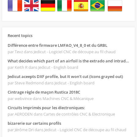
Recent topics
Différence entre firmware LMFAO_V4_8_0 et du GRBL
par Tevz
dans Jedicut - Logiciel CNC de découpe au fil chaud
What decides which part of an airfoil is the extrado and intrado?
par Keith R
dans Jedicut - English board
Jedicut aceepts DXF profile, but It won't cut (Icons grayed out)
par Steve Redmond
dans Jedicut - English board
Cintrage règle de maçon Rustica 2018C
par webvince
dans Machines CNC & Mécanique
Circuits Imprimés pour les électroniques:
par AERODEN
dans Cartes de contrôles CNC & Electronique
bizarerie sur certains profils
par Jérôme Dri
dans Jedicut - Logiciel CNC de découpe au fil chaud