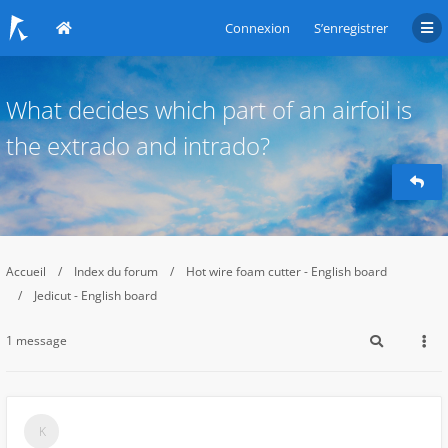
Connexion
S’enregistrer
What decides which part of an airfoil is
the extrado and intrado?
Accueil
Index du forum
Hot wire foam cutter - English board
Jedicut - English board
1 message