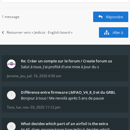
1 message
Répondre
Retourner vers « Jedicut - English board »
Aller à
Re: Créer un compte sur le forum / Create forum us
Salut à tous, J'ai profité d'une mise à jour du s
Jerome
,
jeu. juil. 16, 2026 6:56 am
Différence entre firmware LMFAO_V4_8_0 et du GRBL
Bonjour à tous ! Me revoilà après 5 ans de pause
Tevz
,
lun. nov. 03, 2025 11:12 pm
What decides which part of an airfoil is the extra
Hi All, does anyone know how Jedicut decides which