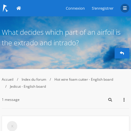
Connexion
S’enregistrer
What decides which part of an airfoil is
the extrado and intrado?
Accueil
Index du forum
Hot wire foam cutter - English board
Jedicut - English board
1 message