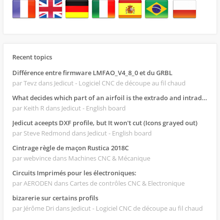
Recent topics
Différence entre firmware LMFAO_V4_8_0 et du GRBL
par Tevz
dans Jedicut - Logiciel CNC de découpe au fil chaud
What decides which part of an airfoil is the extrado and intrado?
par Keith R
dans Jedicut - English board
Jedicut aceepts DXF profile, but It won't cut (Icons grayed out)
par Steve Redmond
dans Jedicut - English board
Cintrage règle de maçon Rustica 2018C
par webvince
dans Machines CNC & Mécanique
Circuits Imprimés pour les électroniques:
par AERODEN
dans Cartes de contrôles CNC & Electronique
bizarerie sur certains profils
par Jérôme Dri
dans Jedicut - Logiciel CNC de découpe au fil chaud