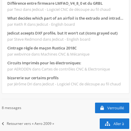
Différence entre firmware LMFAO_V4_8_0 et du GRBL
par Tevz
dans Jedicut - Logiciel CNC de découpe au fil chaud
What decides which part of an airfoil is the extrado and intrado?
par Keith R
dans Jedicut - English board
Jedicut aceepts DXF profile, but It won't cut (Icons grayed out)
par Steve Redmond
dans Jedicut - English board
Cintrage règle de maçon Rustica 2018C
par webvince
dans Machines CNC & Mécanique
Circuits Imprimés pour les électroniques:
par AERODEN
dans Cartes de contrôles CNC & Electronique
bizarerie sur certains profils
par Jérôme Dri
dans Jedicut - Logiciel CNC de découpe au fil chaud
8 messages
Verrouillé
Retourner vers « Aero 2009 »
Aller à