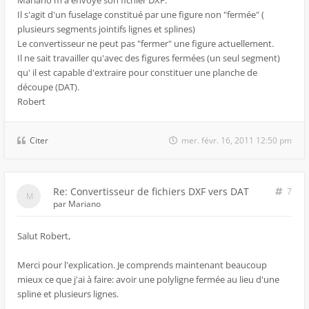
Mariano m'a envoyé son fichier DXF.
Il s'agit d'un fuselage constitué par une figure non "fermée" (
plusieurs segments jointifs lignes et splines)
Le convertisseur ne peut pas "fermer" une figure actuellement.
Il ne sait travailler qu'avec des figures fermées (un seul segment)
qu' il est capable d'extraire pour constituer une planche de
découpe (DAT).
Robert
Citer
mer. févr. 16, 2011 12:50 pm
Re: Convertisseur de fichiers DXF vers DAT
7
par
Mariano
Salut Robert,
Merci pour l'explication. Je comprends maintenant beaucoup
mieux ce que j'ai à faire: avoir une polyligne fermée au lieu d'une
spline et plusieurs lignes.