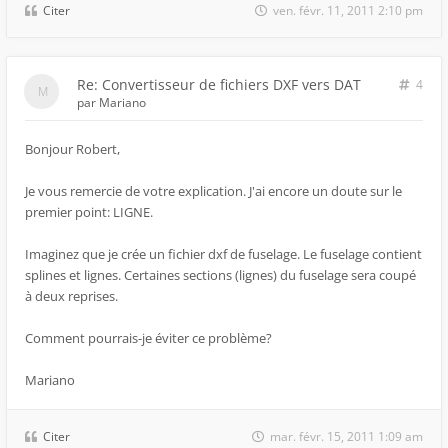
Citer
ven. févr. 11, 2011 2:10 pm
Re: Convertisseur de fichiers DXF vers DAT
4
par
Mariano
Bonjour Robert,
Je vous remercie de votre explication. J'ai encore un doute sur le
premier point: LIGNE.
Imaginez que je crée un fichier dxf de fuselage. Le fuselage contient
splines et lignes. Certaines sections (lignes) du fuselage sera coupé
à deux reprises.
Comment pourrais-je éviter ce problème?
Mariano
Citer
mar. févr. 15, 2011 1:09 am