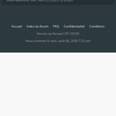
Steve Redmond
,
mar. mars 25, 2025 10:56 pm
Accueil
Index du forum
FAQ
Confidentialité
Conditions
Heures au format
UTC+02:00
Nous sommes le sam. août 08, 2026 7:22 pm