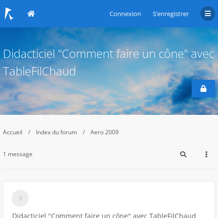
Connexion
S’enregistrer
Didacticiel "Comment faire un cône" avec
TableFilChaud
Accueil
Index du forum
Aero 2009
1 message
Didacticiel "Comment faire un cône" avec TableFilChaud