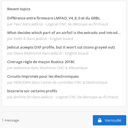
Recent topics
Différence entre firmware LMFAO_V4_8_0 et du GRBL
par Tevz
dans Jedicut - Logiciel CNC de découpe au fil chaud
What decides which part of an airfoil is the extrado and intrado?
par Keith R
dans Jedicut - English board
Jedicut aceepts DXF profile, but It won't cut (Icons grayed out)
par Steve Redmond
dans Jedicut - English board
Cintrage règle de maçon Rustica 2018C
par webvince
dans Machines CNC & Mécanique
Circuits Imprimés pour les électroniques:
par AERODEN
dans Cartes de contrôles CNC & Electronique
bizarerie sur certains profils
par Jérôme Dri
dans Jedicut - Logiciel CNC de découpe au fil chaud
1 message
Verrouillé