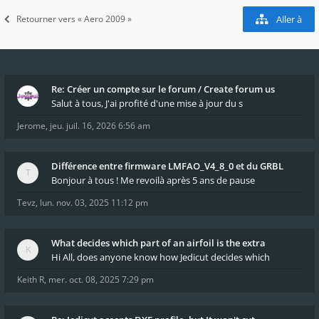
Retourner vers « Aero 2009 »
Aller à
Re: Créer un compte sur le forum / Create forum us
Salut à tous, J'ai profité d'une mise à jour du s
Jerome
,
jeu. juil. 16, 2026 6:56 am
Différence entre firmware LMFAO_V4_8_0 et du GRBL
Bonjour à tous ! Me revoilà après 5 ans de pause
Tevz
,
lun. nov. 03, 2025 11:12 pm
What decides which part of an airfoil is the extra
Hi All, does anyone know how Jedicut decides which
Keith R
,
mer. oct. 08, 2025 7:29 pm