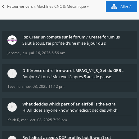
Retourner vers « Machines CNC & Mécanique »
Aller à
Re: Créer un compte sur le forum / Create forum us
Salut à tous, J'ai profité d'une mise à jour du s
Jerome
,
jeu. juil. 16, 2026 6:56 am
Différence entre firmware LMFAO_V4_8_0 et du GRBL
Bonjour à tous ! Me revoilà après 5 ans de pause
Tevz
,
lun. nov. 03, 2025 11:12 pm
What decides which part of an airfoil is the extra
Hi All, does anyone know how Jedicut decides which
Keith R
,
mer. oct. 08, 2025 7:29 pm
Re: Jedicut aceepts DXF profile, but It won't cut