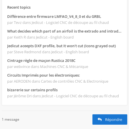
Recent topics
Différence entre firmware LMFAO_V4_8_0 et du GRBL
par Tevz
dans Jedicut - Logiciel CNC de découpe au fil chaud
What decides which part of an airfoil is the extrado and intrado?
par Keith R
dans Jedicut - English board
Jedicut aceepts DXF profile, but It won't cut (Icons grayed out)
par Steve Redmond
dans Jedicut - English board
Cintrage règle de maçon Rustica 2018C
par webvince
dans Machines CNC & Mécanique
Circuits Imprimés pour les électroniques:
par AERODEN
dans Cartes de contrôles CNC & Electronique
bizarerie sur certains profils
par Jérôme Dri
dans Jedicut - Logiciel CNC de découpe au fil chaud
1 message
Répondre