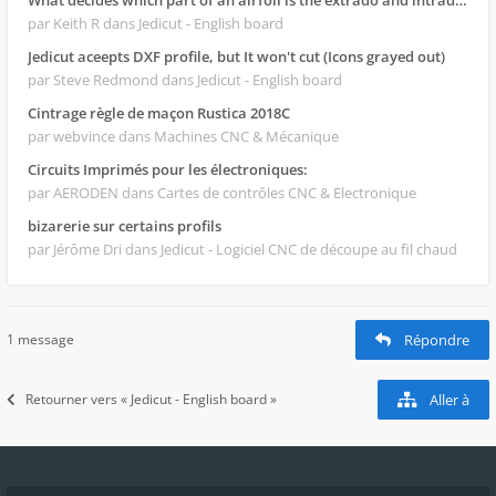
What decides which part of an airfoil is the extrado and intrado?
par Keith R
dans Jedicut - English board
Jedicut aceepts DXF profile, but It won't cut (Icons grayed out)
par Steve Redmond
dans Jedicut - English board
Cintrage règle de maçon Rustica 2018C
par webvince
dans Machines CNC & Mécanique
Circuits Imprimés pour les électroniques:
par AERODEN
dans Cartes de contrôles CNC & Electronique
bizarerie sur certains profils
par Jérôme Dri
dans Jedicut - Logiciel CNC de découpe au fil chaud
1 message
Répondre
Retourner vers « Jedicut - English board »
Aller à