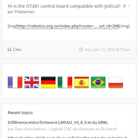
Hi-Is the OT381 control board compatible with Jedicut?
1
par
TheJoachan
[img]
http://robotics.org.za/index.php?route= ... uct_id=298
[/img]
Citer
mar. juin 12, 2012 8:10 pm
Recent topics
Différence entre firmware LMFAO_V4_8_0 et du GRBL
par Tevz
dans Jedicut - Logiciel CNC de découpe au fil chaud