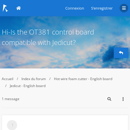
Connexion
S’enregistrer
Hi-Is the OT381 control board
compatible with Jedicut?
Accueil
Index du forum
Hot wire foam cutter - English board
Jedicut - English board
1 message