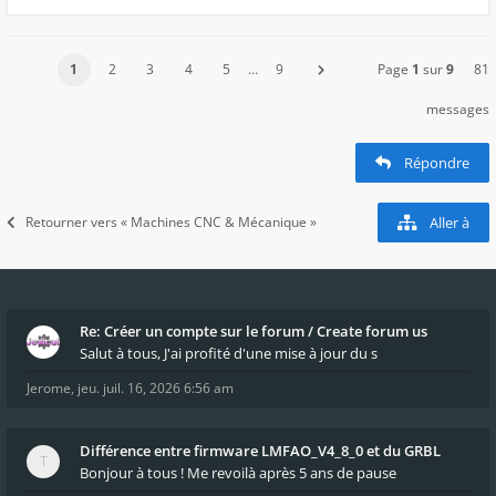
1
2
3
4
5
…
9
Page
1
sur
9
81
messages
Répondre
Retourner vers « Machines CNC & Mécanique »
Aller à
Re: Créer un compte sur le forum / Create forum us
Salut à tous, J'ai profité d'une mise à jour du s
Jerome
,
jeu. juil. 16, 2026 6:56 am
Différence entre firmware LMFAO_V4_8_0 et du GRBL
Bonjour à tous ! Me revoilà après 5 ans de pause