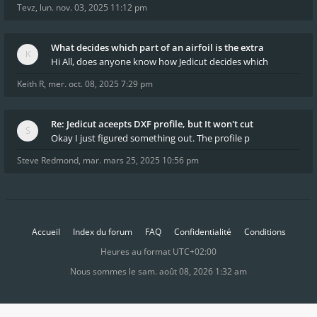
Tevz
,
lun. nov. 03, 2025 11:12 pm
What decides which part of an airfoil is the extra
Hi All, does anyone know how Jedicut decides which
Keith R
,
mer. oct. 08, 2025 7:29 pm
Re: Jedicut aceepts DXF profile, but It won't cut
Okay I just figured something out. The profile p
Steve Redmond
,
mar. mars 25, 2025 10:56 pm
Accueil
Index du forum
FAQ
Confidentialité
Conditions
Heures au format
UTC+02:00
Nous sommes le sam. août 08, 2026 1:32 am