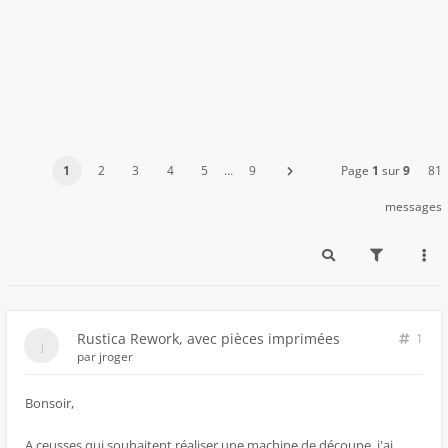
1
2
3
4
5
…
9
Page
1
sur
9
81
messages
Rustica Rework, avec pièces imprimées
1
par
jroger
Bonsoir,
A ceusses qui souhaitent réaliser une machine de découpe, j'ai