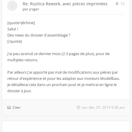
Re: Rustica Rework, avec pièces imprimées
10
par
jroger
[quote=Jérôme]
Salut !
Des news du dossier d'assemblage ?
[/quote]
J'ai peu avancé ce dernier mois (2-3 pages de plus), pour de
multiples raisons.
Par ailleurs j'ai apporté pas mal de modifications aux pièces par
retour d'expérience et pour les adapter aux moteurs Modellbau.
Je détaillerai cela dans un prochain post et je mettrai en ligne le
dossier à jour.
Citer
lun. déc. 07, 2015 9:30 am