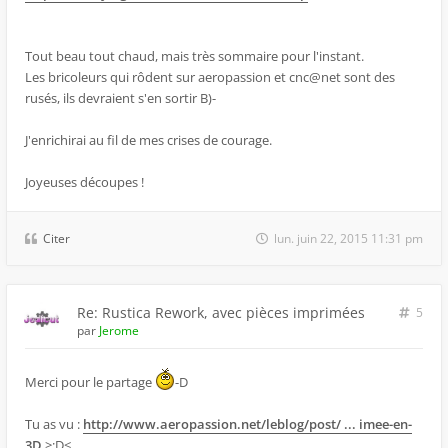
Tout beau tout chaud, mais très sommaire pour l'instant.
Les bricoleurs qui rôdent sur aeropassion et cnc@net sont des
rusés, ils devraient s'en sortir B)-
J'enrichirai au fil de mes crises de courage.
Joyeuses découpes !
Citer
lun. juin 22, 2015 11:31 pm
Re: Rustica Rework, avec pièces imprimées
5
par
Jerome
Merci pour le partage
-D
Tu as vu :
http://www.aeropassion.net/leblog/post/ ... imee-en-
3D
>:D<