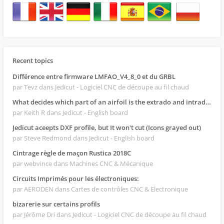
Recent topics
Différence entre firmware LMFAO_V4_8_0 et du GRBL
par Tevz
dans Jedicut - Logiciel CNC de découpe au fil chaud
What decides which part of an airfoil is the extrado and intrado?
par Keith R
dans Jedicut - English board
Jedicut aceepts DXF profile, but It won't cut (Icons grayed out)
par Steve Redmond
dans Jedicut - English board
Cintrage règle de maçon Rustica 2018C
par webvince
dans Machines CNC & Mécanique
Circuits Imprimés pour les électroniques:
par AERODEN
dans Cartes de contrôles CNC & Electronique
bizarerie sur certains profils
par Jérôme Dri
dans Jedicut - Logiciel CNC de découpe au fil chaud