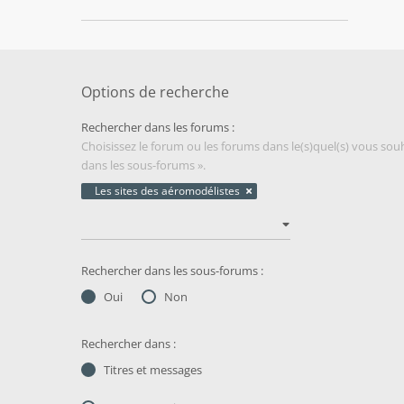
Options de recherche
Rechercher dans les forums :
Choisissez le forum ou les forums dans le(s)quel(s) vous so
dans les sous-forums ».
Les sites des aéromodélistes
Rechercher dans les sous-forums :
Oui
Non
Rechercher dans :
Titres et messages