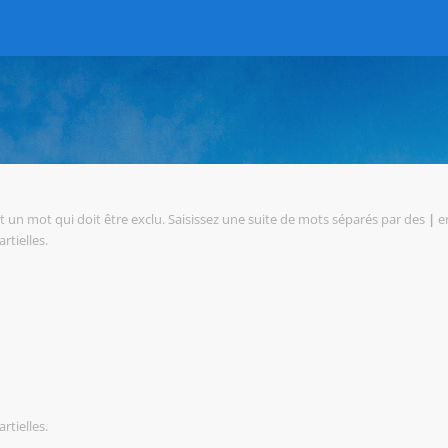
 un mot qui doit être exclu. Saisissez une suite de mots séparés par des
|
en
rtielles.
rtielles.