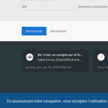
premiers caractères
Re: Créer un compte sur le forum / Create forum us
Salut à tous, J'ai profité d'une mise à jour du s
Jerome
,
jeu. juil. 16, 2026 6:56 am
Tevz
,
lu
Accueil
Index du forum
FAQ
Confidentialité
Condi
En poursuivant votre navigation, vous acceptez l’utilisation