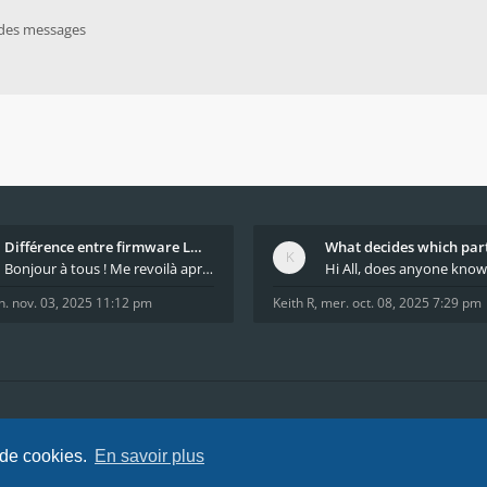
 des messages
Différence entre firmware LMFAO_V4_8_0 et du GRBL
Bonjour à tous ! Me revoilà après 5 ans de pause
n. nov. 03, 2025 11:12 pm
Keith R
,
mer. oct. 08, 2025 7:29 pm
tions
Nous sommes l
 de cookies.
En savoir plus