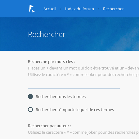
Accueil
Index du forum
Rechercher
Rechercher
Recherche par mots-clés :
Placez un
+
devant un mot qui doit être trouvé et un
-
devant
Utilisez le caractère « * » comme joker pour des recherches pa
Rechercher tous les termes
Rechercher n’importe lequel de ces termes
Rechercher par auteur :
Utilisez le caractère « * » comme joker pour des recherches pa