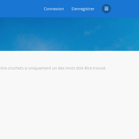
Connexion
S’enregistrer
tre crochets si uniquement un des mots doit être trouvé.