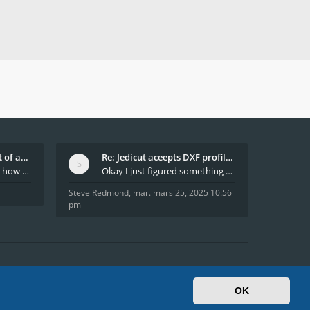
What decides which part of an airfoil is the extra
Re: Jedicut aceepts DXF profile, but It won't cut
Hi All, does anyone know how Jedicut decides which
Okay I just figured something out. The profile p
Steve Redmond
,
mar. mars 25, 2025 10:56
pm
e sam. août 08, 2026 4:16 pm
Heures au format
UTC+02:00
OK