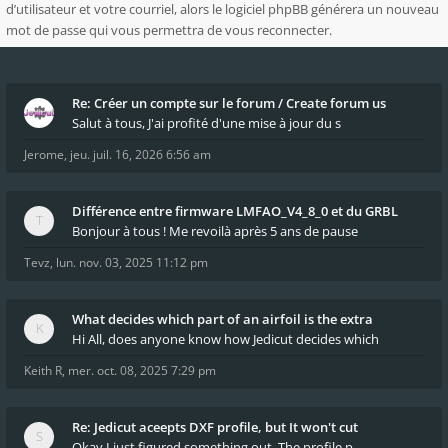
d’utilisateur et votre courriel, alors le logiciel phpBB générera un nouveau
mot de passe qui vous permettra de vous reconnecter.
Re: Créer un compte sur le forum / Create forum us
Salut à tous, J'ai profité d'une mise à jour du s
Jerome
,
jeu. juil. 16, 2026 6:56 am
Différence entre firmware LMFAO_V4_8_0 et du GRBL
Bonjour à tous ! Me revoilà après 5 ans de pause
Tevz
,
lun. nov. 03, 2025 11:12 pm
What decides which part of an airfoil is the extra
Hi All, does anyone know how Jedicut decides which
Keith R
,
mer. oct. 08, 2025 7:29 pm
Re: Jedicut aceepts DXF profile, but It won't cut
Okay I just figured something out. The profile p