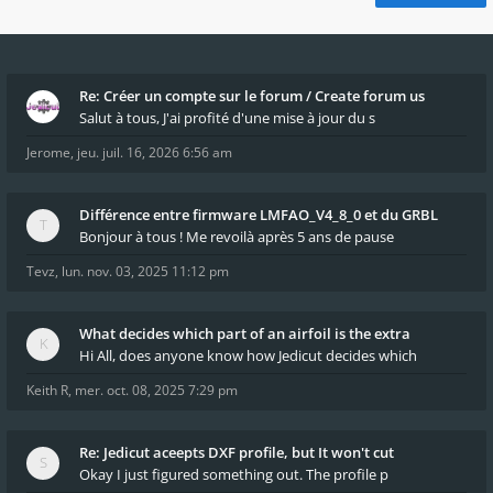
Re: Créer un compte sur le forum / Create forum us
Salut à tous, J'ai profité d'une mise à jour du s
Jerome
,
jeu. juil. 16, 2026 6:56 am
Différence entre firmware LMFAO_V4_8_0 et du GRBL
Bonjour à tous ! Me revoilà après 5 ans de pause
Tevz
,
lun. nov. 03, 2025 11:12 pm
What decides which part of an airfoil is the extra
Hi All, does anyone know how Jedicut decides which
Keith R
,
mer. oct. 08, 2025 7:29 pm
Re: Jedicut aceepts DXF profile, but It won't cut
Okay I just figured something out. The profile p