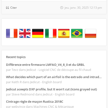
Citer
jeu. janv. 30, 2025 12:13 pm
Recent topics
Différence entre firmware LMFAO_V4_8_0 et du GRBL
par Tevz
dans Jedicut - Logiciel CNC de découpe au fil chaud
What decides which part of an airfoil is the extrado and intrado?
par Keith R
dans Jedicut - English board
Jedicut aceepts DXF profile, but It won't cut (Icons grayed out)
par Steve Redmond
dans Jedicut - English board
Cintrage règle de maçon Rustica 2018C
par webvince
dans Machines CNC & Mécanique