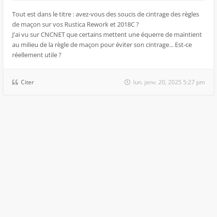
Tout est dans le titre : avez-vous des soucis de cintrage des règles
de maçon sur vos Rustica Rework et 2018C ?
J'ai vu sur CNCNET que certains mettent une équerre de maintient
au milieu de la règle de maçon pour éviter son cintrage... Est-ce
réellement utile ?
Citer
lun. janv. 20, 2025 5:27 pm