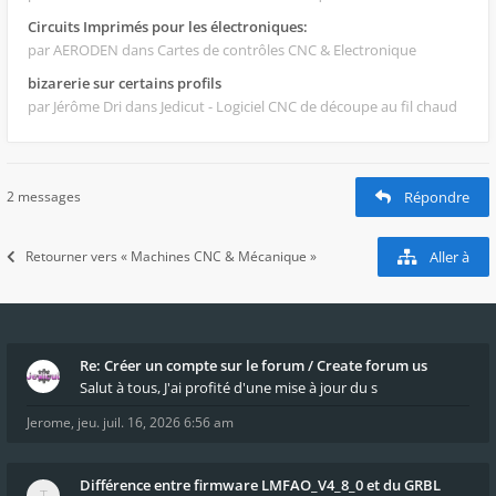
Circuits Imprimés pour les électroniques:
par AERODEN
dans Cartes de contrôles CNC & Electronique
bizarerie sur certains profils
par Jérôme Dri
dans Jedicut - Logiciel CNC de découpe au fil chaud
2 messages
Répondre
Retourner vers « Machines CNC & Mécanique »
Aller à
Re: Créer un compte sur le forum / Create forum us
Salut à tous, J'ai profité d'une mise à jour du s
Jerome
,
jeu. juil. 16, 2026 6:56 am
Différence entre firmware LMFAO_V4_8_0 et du GRBL