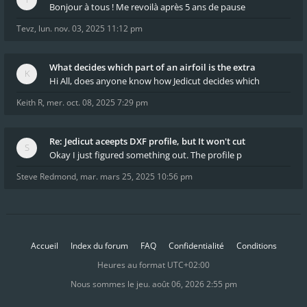
Bonjour à tous ! Me revoilà après 5 ans de pause
Tevz
,
lun. nov. 03, 2025 11:12 pm
What decides which part of an airfoil is the extra
Hi All, does anyone know how Jedicut decides which
Keith R
,
mer. oct. 08, 2025 7:29 pm
Re: Jedicut aceepts DXF profile, but It won't cut
Okay I just figured something out. The profile p
Steve Redmond
,
mar. mars 25, 2025 10:56 pm
Accueil
Index du forum
FAQ
Confidentialité
Conditions
Heures au format
UTC+02:00
Nous sommes le jeu. août 06, 2026 2:55 pm