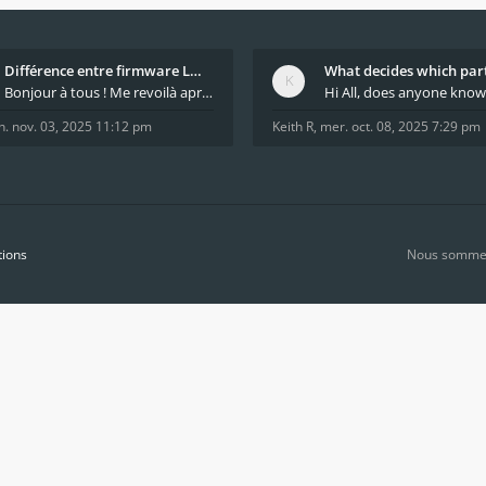
Différence entre firmware LMFAO_V4_8_0 et du GRBL
Bonjour à tous ! Me revoilà après 5 ans de pause
n. nov. 03, 2025 11:12 pm
Keith R
,
mer. oct. 08, 2025 7:29 pm
tions
Nous sommes 