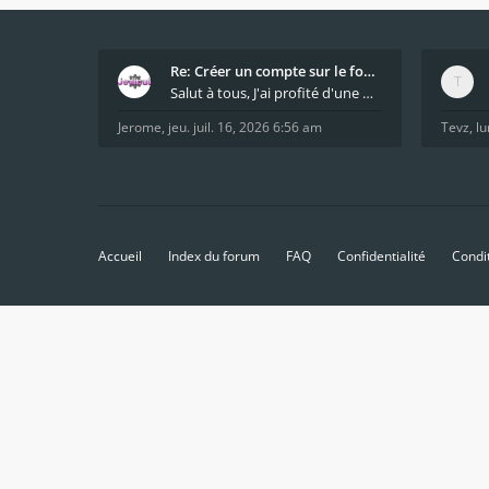
Re: Créer un compte sur le forum / Create forum us
Salut à tous, J'ai profité d'une mise à jour du s
Jerome
,
jeu. juil. 16, 2026 6:56 am
Tevz
,
lu
Accueil
Index du forum
FAQ
Confidentialité
Condi