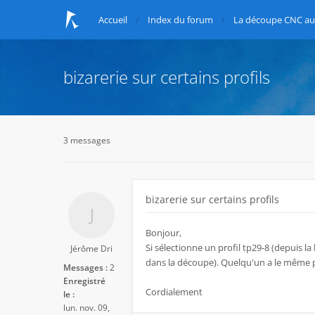
Accueil
Index du forum
La découpe CNC au 
bizarerie sur certains profils
3 messages
bizarerie sur certains profils
Bonjour,
Si sélectionne un profil tp29-8 (depuis la b
Jérôme Dri
dans la découpe). Quelqu'un a le même 
Messages :
2
Enregistré
Cordialement
le :
lun. nov. 09,