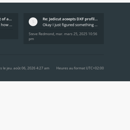
What decides which part of an airfoil is the extra
Re: Jedicut aceepts DXF profile, but It won't cut
Hi All, does anyone know how Jedicut decides which
Okay I just figured something out. The profile p
Steve Redmond
,
mar. mars 25, 2025 10:56
pm
le jeu. août 06, 2026 4:27 am
Heures au format
UTC+02:00