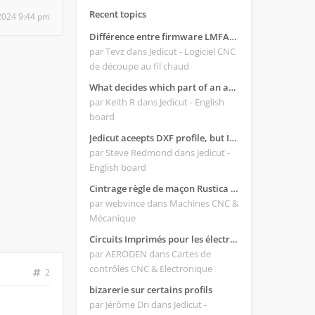
Recent topics
, 2024 9:44 pm
Différence entre firmware LMFAO_V4_8_0 et du GRBL
par Tevz
dans Jedicut - Logiciel CNC
de découpe au fil chaud
What decides which part of an airfoil is the extrado and intrado?
par Keith R
dans Jedicut - English
board
Jedicut aceepts DXF profile, but It won't cut (Icons grayed out)
par Steve Redmond
dans Jedicut -
English board
Cintrage règle de maçon Rustica 2018C
par webvince
dans Machines CNC &
Mécanique
Circuits Imprimés pour les électroniques:
par AERODEN
dans Cartes de
contrôles CNC & Electronique
2
bizarerie sur certains profils
par Jérôme Dri
dans Jedicut -