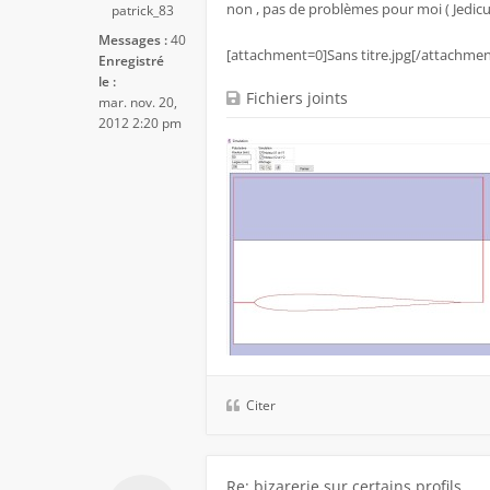
non , pas de problèmes pour moi ( Jedicut
patrick_83
Messages :
40
[attachment=0]Sans titre.jpg[/attachmen
Enregistré
le :
Fichiers joints
mar. nov. 20,
2012 2:20 pm
Citer
Re: bizarerie sur certains profils