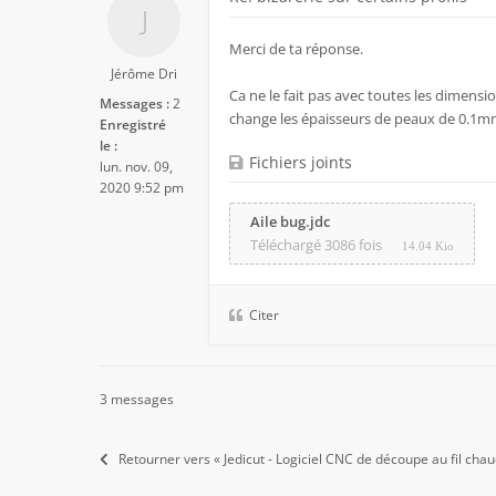
Merci de ta réponse.
Jérôme Dri
Ca ne le fait pas avec toutes les dimension
Messages :
2
change les épaisseurs de peaux de 0.1mm 
Enregistré
le :
Fichiers joints
lun. nov. 09,
2020 9:52 pm
Aile bug.jdc
Téléchargé 3086 fois
14.04 Kio
Citer
3 messages
Retourner vers « Jedicut - Logiciel CNC de découpe au fil chau