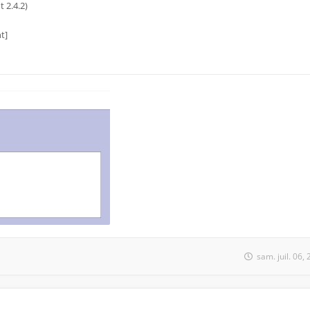
 2.4.2)
t]
sam. juil. 06,