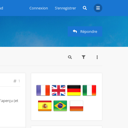
ud
Connexion
S’enregistrer
Répondre
1
l'aperçu (et