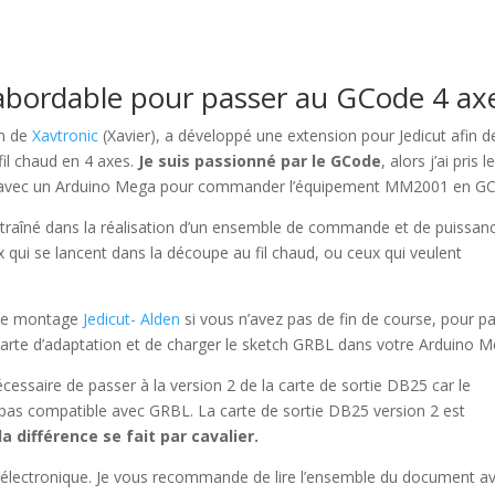
abordable pour passer au GCode 4 ax
on de
Xavtronic
(Xavier), a développé une extension pour Jedicut afin d
il chaud en 4 axes.
Je suis passionné par le GCode
, alors j’ai pris l
ace avec un Arduino Mega pour commander l’équipement MM2001 en G
ntraîné dans la réalisation d’un ensemble de commande et de puissan
qui se lancent dans la découpe au fil chaud, ou ceux qui veulent
 le montage
Jedicut- Alden
si vous n’avez pas de fin de course, pour p
e carte d’adaptation et de charger le sketch GRBL dans votre Arduino M
 nécessaire de passer à la version 2 de la carte de sortie DB25 car le
t pas compatible avec GRBL. La carte de sortie DB25 version 2 est
la différence se fait par cavalier.
l’électronique. Je vous recommande de lire l’ensemble du document a