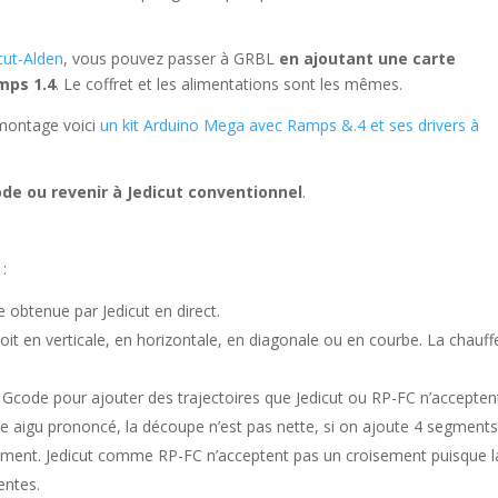
cut-Alden
, vous pouvez passer à GRBL
en ajoutant une carte
mps 1.4
. Le coffret et les alimentations sont les mêmes.
 montage voici
un kit Arduino Mega avec Ramps &.4 et ses drivers à
ode ou revenir à Jedicut conventionnel
.
:
e obtenue par Jedicut en direct.
it en verticale, en horizontale, en diagonale ou en courbe. La chauff
hier Gcode pour ajouter des trajectoires que Jedicut ou RP-FC n’accepten
e aigu prononcé, la découpe n’est pas nette, si on ajoute 4 segment
ement. Jedicut comme RP-FC n’acceptent pas un croisement puisque l
entes.