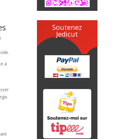
es
Soutenez
Jedicut
e
e
Code.
ce à
asser
ega.
vant