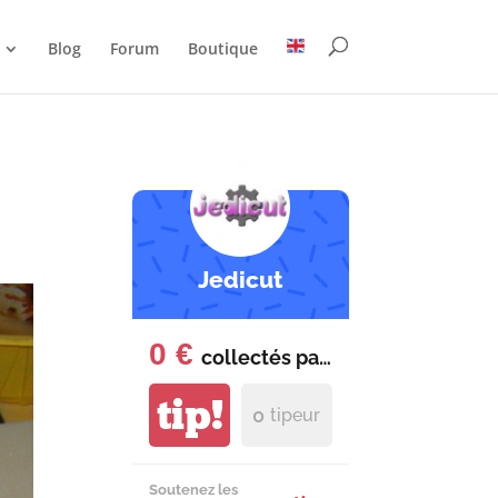
Blog
Forum
Boutique
Jedicut
0 €
collectés par
mois
tip!
0
tipeur
Soutenez les