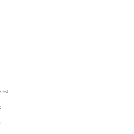
e est
t
s
a