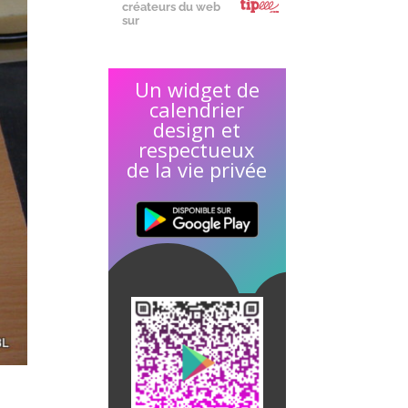
créateurs du web
sur
Un widget de
calendrier
design et
respectueux
de la vie privée