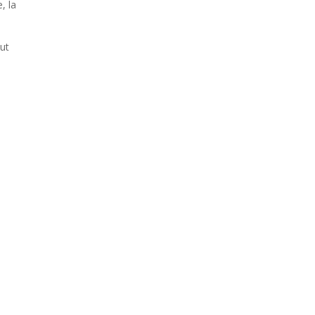
, la
ut