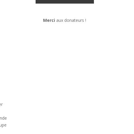
Merci
aux donateurs !
er
ande
oupe