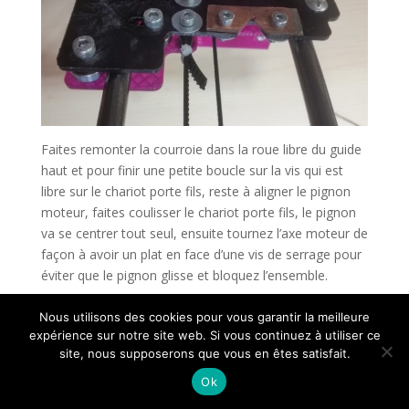
Faites remonter la courroie dans la roue libre du guide
haut et pour finir une petite boucle sur la vis qui est
libre sur le chariot porte fils, reste à aligner le pignon
moteur, faites coulisser le chariot porte fils, le pignon
va se centrer tout seul, ensuite tournez l’axe moteur de
façon à avoir un plat en face d’une vis de serrage pour
éviter que le pignon glisse et bloquez l’ensemble.
Pour ceux qui on les fins de courses, glissez votre
Nous utilisons des cookies pour vous garantir la meilleure
micro switch pointez-le avec une goutte de
expérience sur notre site web. Si vous continuez à utiliser ce
cyanoacrylate, après avoir vérifié que la vis ou tige
site, nous supposerons que vous en êtes satisfait.
filetée appuie bien dessus.
Ok