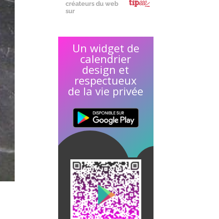
créateurs du web
sur
Un widget de
calendrier
design et
respectueux
de la vie privée