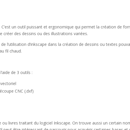
el. C’est un outil puissant et ergonomique qui permet la création de fo
e créer des dessins ou des illustrations variées.
 de l’utilisation d’inkscape dans la création de dessins ou textes pouv
u fil chaud.
aide de 3 outils :
 vectoriel
 découpe CNC (.dxf)
ou livres traitant du logiciel Inkscape. On trouve aussi un certain n
u’il peut être intéressant de parcourir pour acquérir certaines bases et