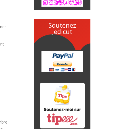
Soutenez
rmes
Jedicut
ant
ombre
 se