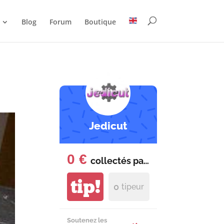
Blog
Forum
Boutique
Jedicut
0 €
collectés par
mois
tip!
0
tipeur
Soutenez les