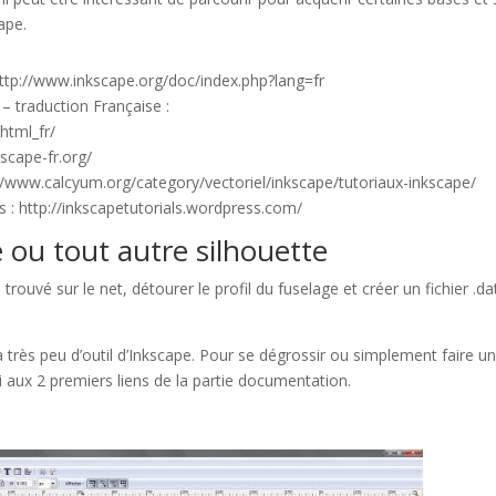
ape.
 http://www.inkscape.org/doc/index.php?lang=fr
 – traduction Française :
html_fr/
scape-fr.org/
://www.calcyum.org/category/vectoriel/inkscape/tutoriaux-inkscape/
s : http://inkscapetutorials.wordpress.com/
e ou tout autre silhouette
trouvé sur le net, détourer le profil du fuselage et créer un fichier .da
l à très peu d’outil d’Inkscape. Pour se dégrossir ou simplement faire u
i aux 2 premiers liens de la partie documentation.