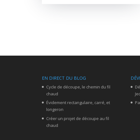
EN DIRECT DU BLOG
DÉV
Cycle de découpe, le chemin du fil
Dé
chaud
Je
Évidement rectangulaire, carré, et
Pa
longeron
Créer un projet de découpe au fil
chaud