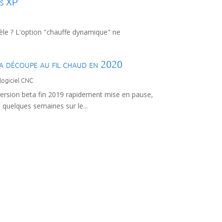
ws XP
èle ? L'option "chauffe dynamique" ne
La découpe au fil chaud en 2020
 logiciel CNC
ersion beta fin 2019 rapidement mise en pause,
y a quelques semaines sur le...