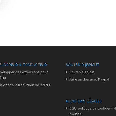
ELOPPEUR & TRADUCTEUR
SOUTENIR JEDICUT
velopper des extensions pour
Soutenir Jedicut
dicut
Faire un don avec Paypal
rticiper à la traduction de Jedicut
MENTIONS LÉGALES
CGU, politique de confidential
cookies