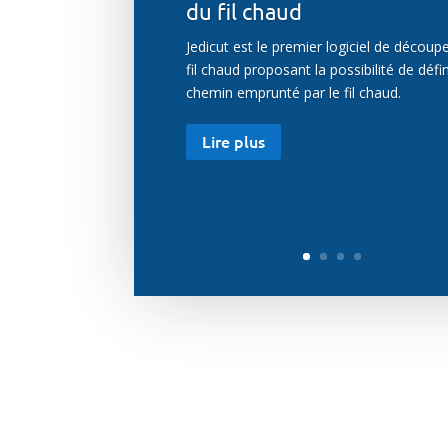
du fil chaud
Jedicut est le premier logiciel de découp
fil chaud proposant la possibilité de défin
chemin emprunté par le fil chaud.
Lire plus